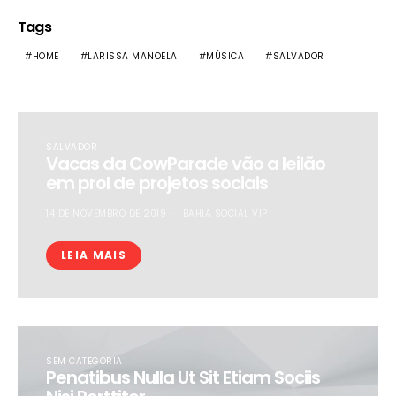
Tags
HOME
LARISSA MANOELA
MÚSICA
SALVADOR
SALVADOR
Vacas da CowParade vão a leilão
em prol de projetos sociais
14 DE NOVEMBRO DE 2019
BAHIA SOCIAL VIP
LEIA MAIS
SEM CATEGORIA
Penatibus Nulla Ut Sit Etiam Sociis