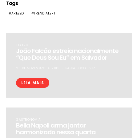
Tags
AREZZO
TREND ALERT
TEATRO
João Falcão estreia nacionalmente
“Que Deus Sou Eu” em Salvador
26 DE NOVEMBRO DE 2019
BAHIA SOCIAL VIP
LEIA MAIS
GASTRONOMIA
Bella Napoli arma jantar
harmonizado nessa quarta