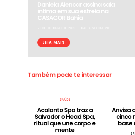
Daniela Alencar assina sala
íntima em sua estreia na
CASACOR Bahia
21 DE OUTUBRO DE 2019
BAHIA SOCIAL VIP
LEIA MAIS
Também pode te interessar
SAÚDE
Acalanto Spa traz a
Anvisa 
Salvador o Head Spa,
cinco 
ritual que une corpo e
base 
mente
BR