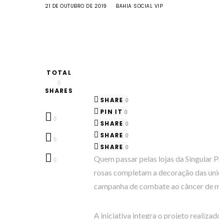
21 DE OUTUBRO DE 2019
BAHIA SOCIAL VIP
TOTAL
0
SHARES
SHARE
0
PIN IT
0
0
SHARE
0
SHARE
0
0
SHARE
0
Quem passar pelas lojas da Singular P
0
rosas completam a decoração das uni
campanha de combate ao câncer de 
A iniciativa integra o projeto reali