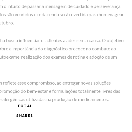
m o intuito de passar a mensagem de cuidado e perseverança
ários são vendidos e toda renda será revertida para homenagear
utubro.
 busca influenciar os clientes a aderirem a causa. O objetivo
sobre a importância do diagnóstico precoce no combate ao
autoexame, realização dos exames de rotina e adoção de um
 reflete esse compromisso, ao entregar novas soluções
 promoção do bem-estar e formulações totalmente livres das
e alergênicas utilizadas na produção de medicamentos.
TOTAL
0
SHARES