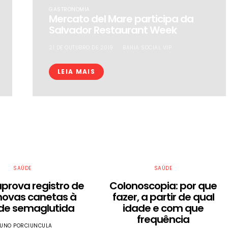
GASTRONOMIA
Mercato del Mare participa da
Salvador Restaurant Week
21 DE OUTUBRO DE 2019
BAHIA SOCIAL VIP
LEIA MAIS
SAÚDE
SAÚDE
aprova registro de
Colonoscopia: por que
novas canetas à
fazer, a partir de qual
de semaglutida
idade e com que
frequência
UNO PORCIUNCULA