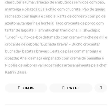
charcuterie (uma variação de embutidos servidos com pão,
manteiga e obazda); Salsichão com chucrute; Pão de queijo
recheado com língua e cebola; kafta de cordeiro com pó de
azeitona, tangerina e hortelã; Taco crocante de porco com
tartar de lagosta; Flammkuchen tradicional; Fish&chips;
“Oreo” – Olho-de-boi defumado com creme-fraîche de dill e
crocante de cebola; “Buchada brava” – Bucho crocante/
buchada/ batatas bravas; Cesta de pães com manteiga e
obazda; Anel de maçã empanado com creme de baunilha e
Picolés de sabores variados feitos artesanalmente pela chef
Katrin Bassi.
SHARE
TWEET