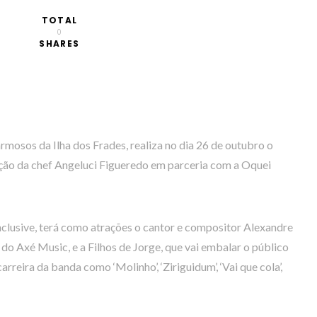
TOTAL
0
SHARES
mosos da Ilha dos Frades, realiza no dia 26 de outubro o
ção da chef Angeluci Figueredo em parceria com a Oquei
inclusive, terá como atrações o cantor e compositor Alexandre
o Axé Music, e a Filhos de Jorge, que vai embalar o público
reira da banda como ‘Molinho’, ‘Ziriguidum’, ‘Vai que cola’,