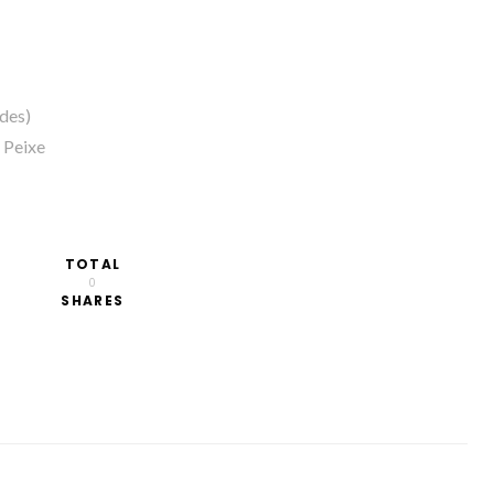
ades)
 Peixe
TOTAL
0
SHARES