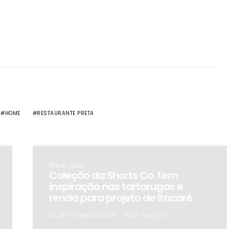
HOME
RESTAURANTE PRETA
TREND ALERT
Coleção da Shorts Co. tem
inspiração nas tartarugas e
renda para projeto de Itacaré
23 DE OUTUBRO DE 2019
KELLY PINHEIRO