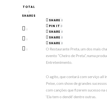
TOTAL
0
SHARES
SHARE
0
PIN IT
0
0
SHARE
0
SHARE
0
0
SHARE
0
O Restaurante Preta, um dos mais char
0
evento “Cheiro de Preta”, numa produ
Entretenimento.
O agito, que contará com serviço all 
Peixe, com show de grandes sucessos d
com canções que fizerem sucesso na car
‘Ela tem o dendê’ dentre outras.