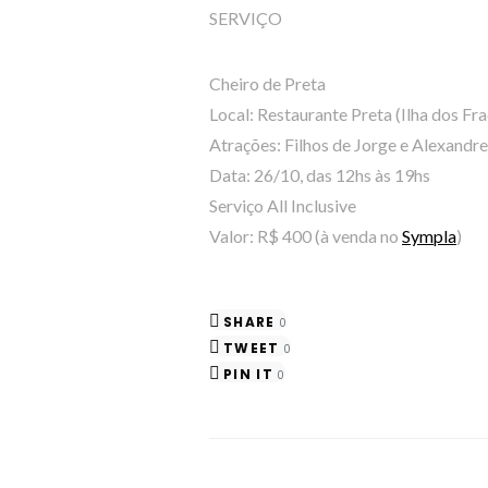
SERVIÇO
Cheiro de Preta
Local: Restaurante Preta (Ilha dos Fr
Atrações: Filhos de Jorge e Alexandre
Data: 26/10, das 12hs às 19hs
Serviço All Inclusive
Valor: R$ 400 (à venda no
Sympla
)
SHARE
0
TWEET
0
PIN IT
0