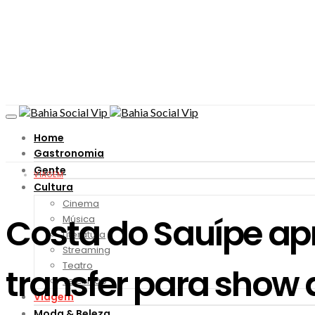
Home
Gastronomia
Gente
VIAGEM
Cultura
Cinema
Costa do Sauípe ap
Música
Literatura
Streaming
Teatro
transfer para show 
Televisão
Viagem
Moda & Beleza