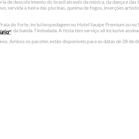
tória de descobrimento do brasil através da música, da dança e das
vivo, servida à beira das piscinas, queima de fogos, inserções artís
Praia do Forte, inclui hospedagem no Hotel Sauípe Premium ou no S
galo e da banda Timbalada. A festa tem serviço all inclusive assina
úria”
o. Ambos os pacotes estão disponíveis para as datas de 28 de de