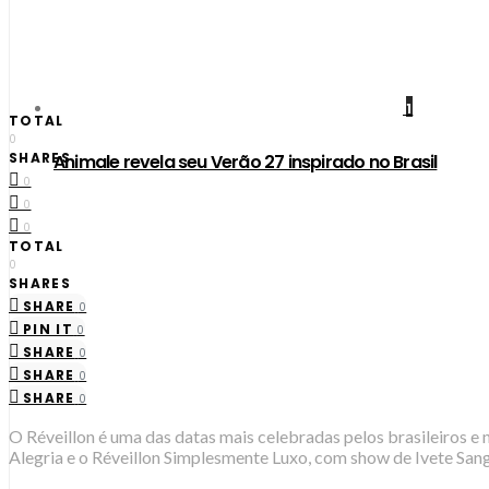
1
TOTAL
0
SHARES
Animale revela seu Verão 27 inspirado no Brasil
0
0
0
TOTAL
0
SHARES
SHARE
0
PIN IT
0
SHARE
0
SHARE
0
SHARE
0
O Réveillon é uma das datas mais celebradas pelos brasileiros e 
Alegria e o Réveillon Simplesmente Luxo, com show de Ivete Sanga