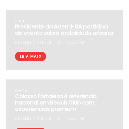
GENTE
Presidente da Ademi-BA participa
de evento sobre mobilidade urbana
6 DE SETEMBRO DE 2019
BAHIA SOCIAL VIP
LEIA MAIS
VIAGEM
Colosso Fortaleza é referência
nacional em Beach Club com
experiências premium
6 DE SETEMBRO DE 2019
BAHIA SOCIAL VIP