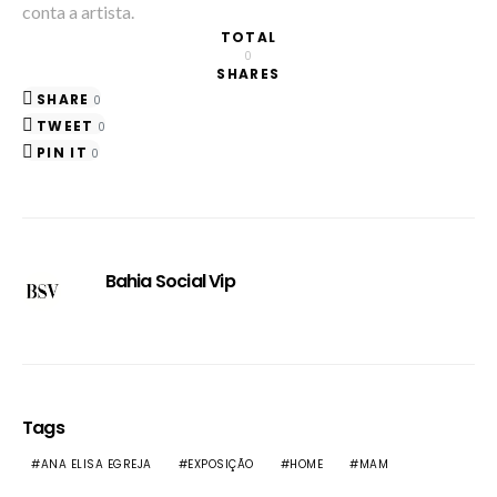
conta a artista.
TOTAL
0
SHARES
SHARE
0
TWEET
0
PIN IT
0
Bahia Social Vip
Tags
ANA ELISA EGREJA
EXPOSIÇÃO
HOME
MAM