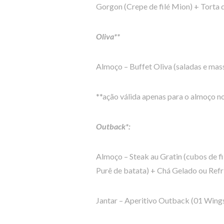
Gorgon (Crepe de filé Mion) + Torta
Oliva**
Almoço – Buffet Oliva (saladas e mas
**ação válida apenas para o almoço n
Outback*:
Almoço – Steak au Gratin (cubos de f
Purê de batata) + Chá Gelado ou Refri
Jantar – Aperitivo Outback (01 Wings