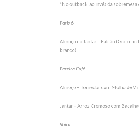
*No outback, ao invés da sobremesa
Paris 6
Almoço ou Jantar – Falcão (Gnocchi d
branco)
Pereira Café
Almoço – Tornedor com Molho de Vin
Jantar – Arroz Cremoso com Bacalh
Shiro