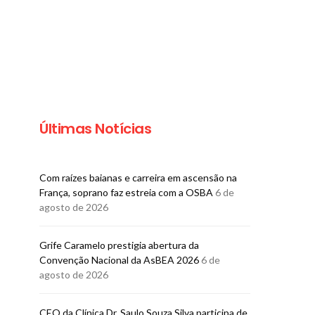
Últimas Notícias
GASTRONOMIA
GASTRONO
Pereira Convida recebe
Mais um ja
chef Fabrício Lemos para
sucesso celeb
Com raízes baianas e carreira em ascensão na
almoço exclusivo
anos do Res
França, soprano faz estreia com a OSBA
6 de
Amad
agosto de 2026
BRUNO PORCIUNCULA
5 DE AGOSTO DE 2026
BRUNO PORCI
5 DE AGOSTO
Grife Caramelo prestigia abertura da
Convenção Nacional da AsBEA 2026
6 de
agosto de 2026
CEO da Clínica Dr. Saulo Souza Silva participa de