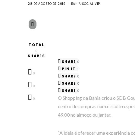
28 DE AGOSTO DE 2019
BAHIA SOCIAL VIP
TOTAL
0
SHARES
SHARE
0
PIN IT
0
0
SHARE
0
SHARE
0
0
SHARE
0
O Shopping da Bahia criou o SDB Gour
0
centro de compras num circuito espe
49,00 no almoço ou jantar.
“A ideia é oferecer uma experiência c