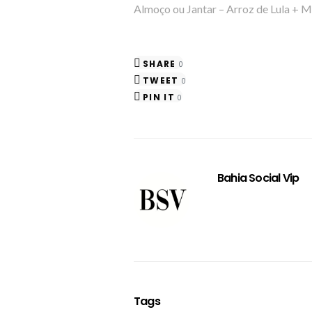
Almoço ou Jantar – Arroz de Lula + M
SHARE
0
TWEET
0
PIN IT
0
Bahia Social Vip
Tags