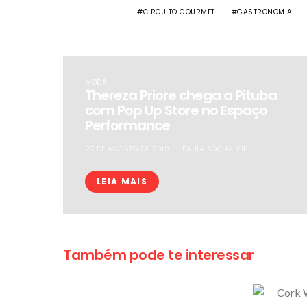
CIRCUITO GOURMET
GASTRONOMIA
MODA
Thereza Priore chega a Pituba
com Pop Up Store no Espaço
Performance
27 DE AGOSTO DE 2019
BAHIA SOCIAL VIP
LEIA MAIS
Também pode te interessar