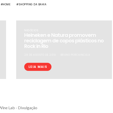
HOME
SHOPPING DA BAHIA
NEGÓCIOS
Heineken e Natura promovem
reciclagem de copos plásticos no
Rock in Rio
28 DE AGOSTO DE 2019
BRUNO PORCIUNCULA
LEIA MAIS