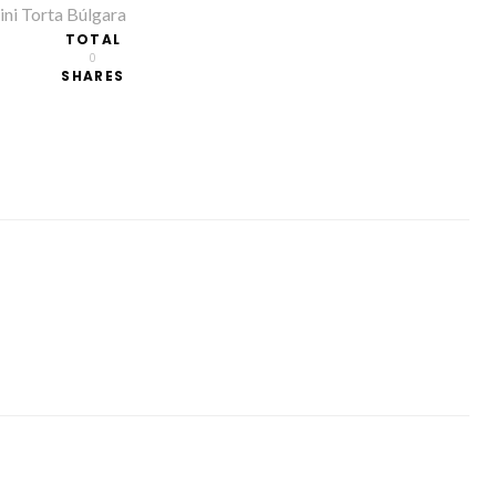
ini Torta Búlgara
TOTAL
0
SHARES