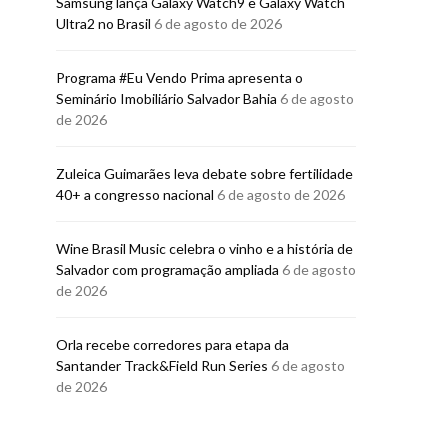
Samsung lança Galaxy Watch9 e Galaxy Watch
TREND ALERT
TREND AL
Ultra2 no Brasil
6 de agosto de 2026
Em parceria com a Fnatic,
Clássicas bols
Gucci lança relógio de
agora em nova
Programa #Eu Vendo Prima apresenta o
edição limitada
Seminário Imobiliário Salvador Bahia
6 de agosto
KELLY PINHEIRO
29 D
de 2026
KELLY PINHEIRO
30 DE JUNHO DE 2020
Zuleica Guimarães leva debate sobre fertilidade
40+ a congresso nacional
6 de agosto de 2026
Wine Brasil Music celebra o vinho e a história de
Salvador com programação ampliada
6 de agosto
de 2026
Orla recebe corredores para etapa da
Santander Track&Field Run Series
6 de agosto
de 2026