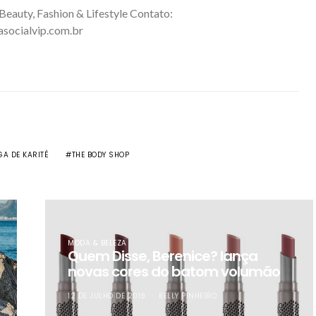
 Beauty, Fashion & Lifestyle Contato:
asocialvip.com.br
A DE KARITÉ
THE BODY SHOP
MODA & BELEZA
Quem Disse, Berenice? lança
novas cores do batom volumão
12 DE JULHO DE 2019
KELLY PINHEIRO