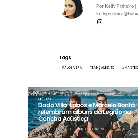
Por Kelly Pinheiro |
kellypinheiro@bahi
Tags
ALOE VERA
LANÇAMENTO
MANTEIG
MÚSICA
Dado Villa-Lobos e Marcelo Bonfá
relembram álbuns da Legião na
Concha Acústica
11 DE JULHO DE 2019
BAHIA SOCIAL VIP