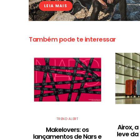
LEIA MAIS
Também pode te interessar
TREND ALERT
Airox, 
Makelovers: os
leve da
lançamentos de Nars e