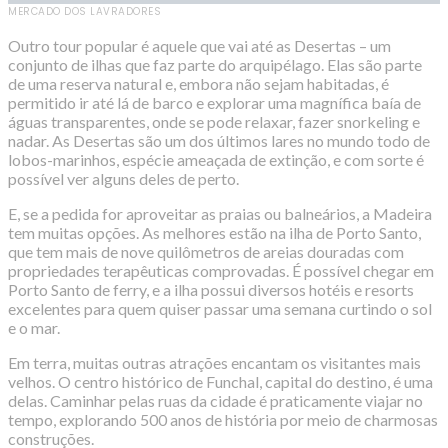
MERCADO DOS LAVRADORES
Outro tour popular é aquele que vai até as Desertas – um
conjunto de ilhas que faz parte do arquipélago. Elas são parte
de uma reserva natural e, embora não sejam habitadas, é
permitido ir até lá de barco e explorar uma magnífica baía de
águas transparentes, onde se pode relaxar, fazer snorkeling e
nadar. As Desertas são um dos últimos lares no mundo todo de
lobos-marinhos, espécie ameaçada de extinção, e com sorte é
possível ver alguns deles de perto.
E, se a pedida for aproveitar as praias ou balneários, a Madeira
tem muitas opções. As melhores estão na ilha de Porto Santo,
que tem mais de nove quilômetros de areias douradas com
propriedades terapêuticas comprovadas. É possível chegar em
Porto Santo de ferry, e a ilha possui diversos hotéis e resorts
excelentes para quem quiser passar uma semana curtindo o sol
e o mar.
Em terra, muitas outras atrações encantam os visitantes mais
velhos. O centro histórico de Funchal, capital do destino, é uma
delas. Caminhar pelas ruas da cidade é praticamente viajar no
tempo, explorando 500 anos de história por meio de charmosas
construções.