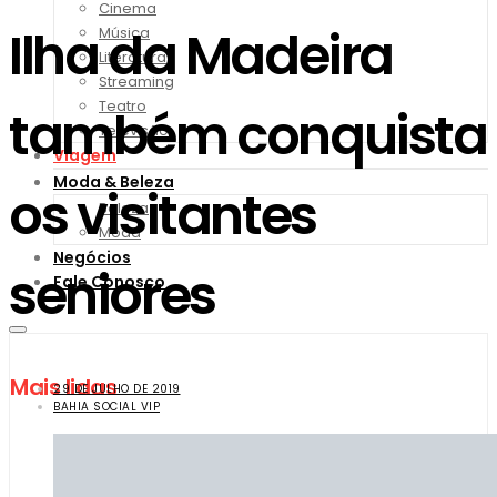
Cinema
Ilha da Madeira
Música
Literatura
Streaming
Teatro
também conquista
Televisão
Viagem
Moda & Beleza
os visitantes
Beleza
Moda
Negócios
seniores
Fale Conosco
Mais lidas
29 DE JULHO DE 2019
BAHIA SOCIAL VIP