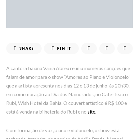
SHARE
PIN IT
A cantora baiana Vania Abreu reuniu inúmeras canções que
falam de amor para o show “Amores ao Piano e Violoncelo”
que a artista apresenta nos dias 12 e 13 de junho, às 20h30,
em comemoração ao Dia dos Namorados, no Café-Teatro
Rubi, Wish Hotel da Bahia. O couvert artístico é R$ 100 e
está à venda na bilheteria do Rubi e no
site.
Com formação de voz, piano e violoncelo, o show está
recheado, também, de poesias de Adélia Prado, Manoel