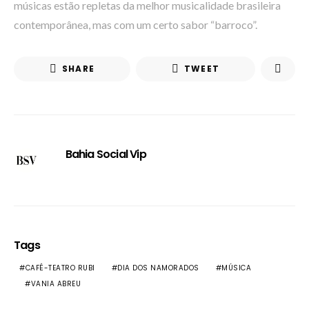
músicas estão repletas da melhor musicalidade brasileira
contemporânea, mas com um certo sabor “barroco”.
SHARE
TWEET
Bahia Social Vip
Tags
CAFÉ-TEATRO RUBI
DIA DOS NAMORADOS
MÚSICA
VANIA ABREU