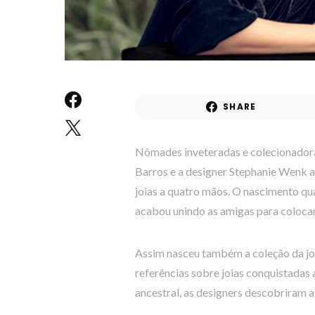
SHARE
Nômades inveteradas e colecionadoras 
Barros e a designer Stephanie Wenk 
joias a quatro mãos. O nascimento qua
acabou unindo as amigas para colocar
Assim nasceu também a coleção da joa
referências sobre joias conquistadas a
ancestral, as designers descobriram 