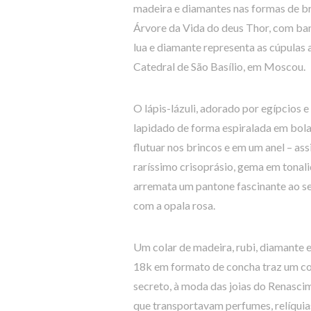
madeira e diamantes nas formas de bri
Árvore da Vida do deus Thor, com ban
lua e diamante representa as cúpulas 
Catedral de São Basílio, em Moscou.
O lápis-lázuli, adorado por egípcios e
lapidado de forma espiralada em bol
flutuar nos brincos e em um anel – as
raríssimo crisoprásio, gema em tonal
arremata um pantone fascinante ao s
com a opala rosa.
Um colar de madeira, rubi, diamante 
18k em formato de concha traz um 
secreto, à moda das joias do Renascim
que transportavam perfumes, relíquia