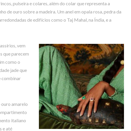
ncos, pulseira e colares, além do colar que representa a
ho de ouro sobre a madeira. Um anel em opala rosa, pedra da
arredondadas de edifícios como o Taj Mahal, na Índia, e a
 assírios, vem
as que parecem
sim como o
idade jade que
e combinar
e ouro amarelo
compartimento
ento italiano
s e até