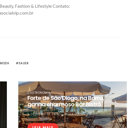
 Beauty, Fashion & Lifestyle Contato:
asocialvip.com.br
MODA
SAUER
GASTRONOMIA
Forte de São Diogo, na Barra,
ganha charmoso Bar Bistrô
5 DE JUNHO DE 2019
BAHIA SOCIAL VIP
LEIA MAIS