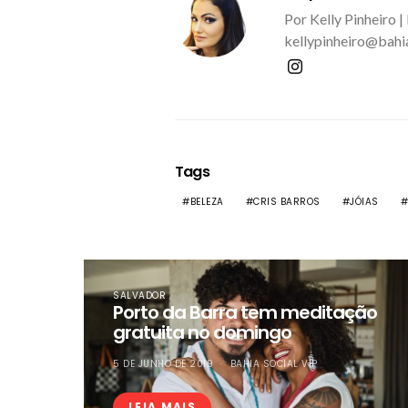
Por Kelly Pinheiro |
kellypinheiro@bahi
Tags
BELEZA
CRIS BARROS
JÓIAS
SALVADOR
Porto da Barra tem meditação
gratuita no domingo
5 DE JUNHO DE 2019
BAHIA SOCIAL VIP
LEIA MAIS