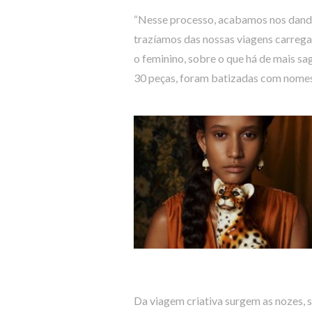
“Nesse processo, acabamos nos dando 
trazíamos das nossas viagens carrega
o feminino, sobre o que há de mais sa
30 peças, foram batizadas com nome
Da viagem criativa surgem as nozes, s