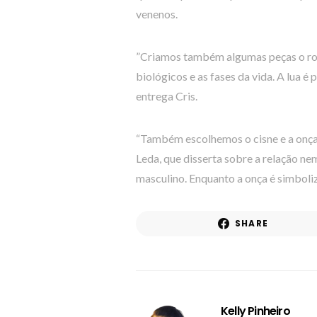
venenos.
”Criamos também algumas peças o ros
biológicos e as fases da vida. A lua é
entrega Cris.
“Também escolhemos o cisne e a onça 
Leda, que disserta sobre a relação nem
masculino. Enquanto a onça é simboliza 
SHARE
Kelly Pinheiro