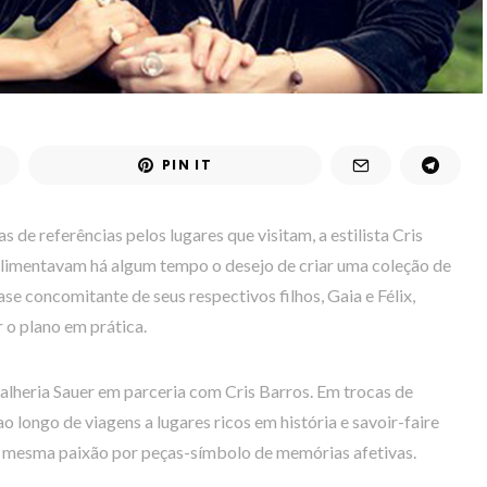
PIN IT
de referências pelos lugares que visitam, a estilista Cris
alimentavam há algum tempo o desejo de criar uma coleção de
se concomitante de seus respectivos filhos, Gaia e Félix,
 o plano em prática.
lheria Sauer em parceria com Cris Barros. Em trocas de
o longo de viagens a lugares ricos em história e savoir-faire
a mesma paixão por peças-símbolo de memórias afetivas.