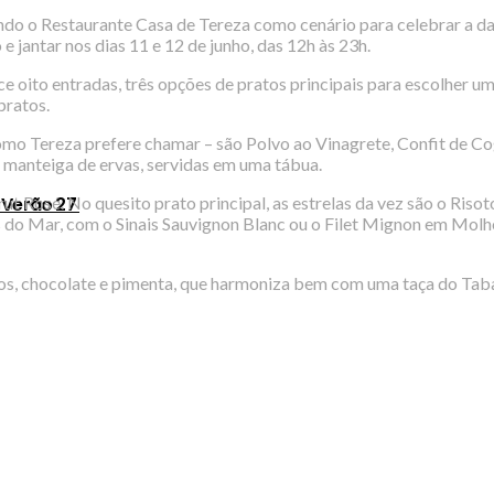
ndo o Restaurante Casa de Tereza como cenário para celebrar a d
 jantar nos dias 11 e 12 de junho, das 12h às 23h.
ce oito entradas, três opções de pratos principais para escolher 
pratos.
como Tereza prefere chamar – são Polvo ao Vinagrete, Confit de 
 manteiga de ervas, servidas em uma tábua.
 Rosé. No quesito prato principal, as estrelas da vez são o Riso
o Verão 27
 do Mar, com o Sinais Sauvignon Blanc ou o Filet Mignon em Mol
ngos, chocolate e pimenta, que harmoniza bem com uma taça do Tab