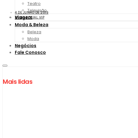
Teatro
Televisão
4 DE JUNHO DE 2019
Viagem
BAHIA SOCIAL VIP
Moda & Beleza
Beleza
Moda
Negócios
Fale Conosco
Mais lidas