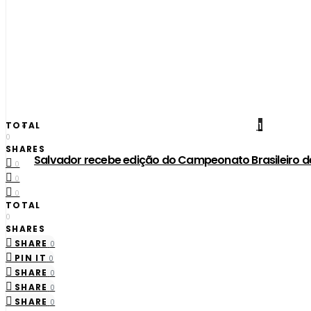
TOTAL
1
0
SHARES
​Salvador recebe edição do Campeonato Brasileiro 
0
0
0
TOTAL
0
SHARES
SHARE
0
PIN IT
0
SHARE
0
SHARE
0
SHARE
0