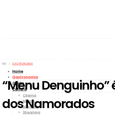
GASTRONOMIA
Home
Gastronomia
“Menu Denguinho” é
Gente
Cultura
Cinema
dos Namorados
Música
Literatura
Streaming