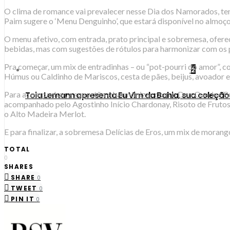
O clima de romance vai prevalecer nesse Dia dos Namorados, te
Paim sugere o ‘Menu Denguinho’, que estará disponível no almoço e
O menu afetivo, com entrada, prato principal e sobremesa, ofere
bebidas, mas com sugestões de rótulos para harmonizar com os 
Pra começar, um mix de entradinhas – ou “pot-pourri do amor”, 
2
Húmus ou Caldinho de Mariscos, cesta de pães, beijus, avoador e
Para acompanhar, a sugestão é harmonizar com o Don Guerine Brut
Toia Lemann apresenta Eu Vim da Bahia, sua coleçã
acompanhado pelo Agostinho Início Chardonay, Risoto de Frutos
o Alto Madeira Merlot.
E para finalizar, a sobremesa Delícias de Eros, um mix de mora
TOTAL
0
SHARES
SHARE
0
TWEET
0
PIN IT
0