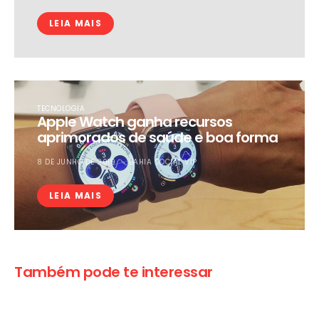
LEIA MAIS
TECNOLOGIA
Apple Watch ganha recursos
aprimorados de saúde e boa forma
8 DE JUNHO DE 2019
BAHIA SOCIAL VIP
LEIA MAIS
Também pode te interessar