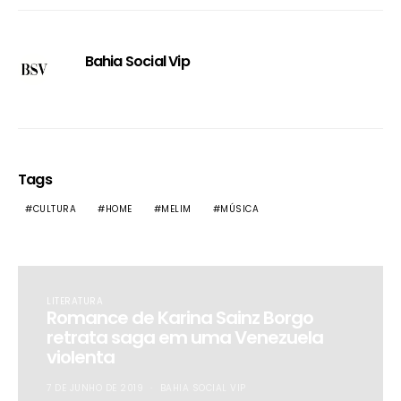
Bahia Social Vip
Tags
CULTURA
HOME
MELIM
MÚSICA
LITERATURA
Romance de Karina Sainz Borgo
retrata saga em uma Venezuela
violenta
7 DE JUNHO DE 2019
BAHIA SOCIAL VIP