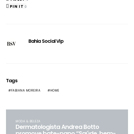
PIN IT
0
Bahia Social Vip
Tags
FABIANA MOREIRA
HOME
MODA & BELEZA
Dermatologista Andrea Botto
promove bate-papo “Saúde, bem-