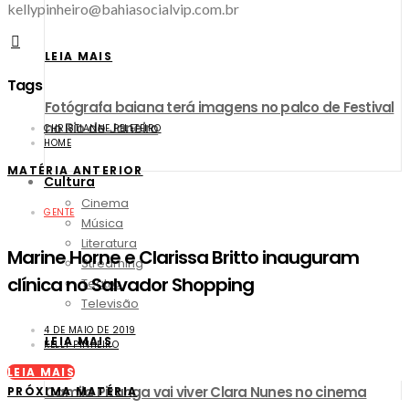
kellypinheiro@bahiasocialvip.com.br
LEIA MAIS
Tags
Fotógrafa baiana terá imagens no palco de Festival
no Rio de Janeiro
CHRISTIANNE PELETEIRO
HOME
MATÉRIA ANTERIOR
Cultura
Cinema
GENTE
Música
Literatura
Marine Horne e Clarissa Britto inauguram
Streaming
clínica no Salvador Shopping
Teatro
Televisão
4 DE MAIO DE 2019
LEIA MAIS
KELLY PINHEIRO
LEIA MAIS
Camila Pitanga vai viver Clara Nunes no cinema
PRÓXIMA MATÉRIA