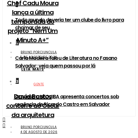
​Chef Cadu Moura
1
lança a última
Todo mundo deveria ter um clube do livro para
temporada do
chamar de seu
projeto “Nem Um
Minuto A+”
2
BRUNO PORCIUNCULA
Carla Madeira falou de Literatura no Fasano
5 DE AGOSTO DE 2026
Salvador; veja quem passou por lá
LEIA MAIS
3
GENTE
David Bastos
Orquestra NEOJIBA apresenta concertos sob
regência de Ricardo Castro em Salvador
concorre ao Oscar
da arquitetura
BRUNO PORCIUNCULA
4 DE AGOSTO DE 2026