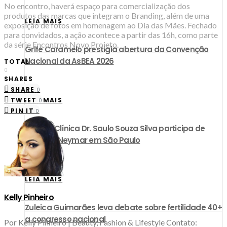
No encontro, haverá espaço para comercialização dos
produtos das marcas que integram o Branding, além de uma
LEIA MAIS
exposição de fotos em homenagem ao Dia das Mães. Fechado
para convidados, a ação acontece a partir das 16h, como parte
da série Encontros Novo Projeto.
Grife Caramelo prestigia abertura da Convenção
Nacional da AsBEA 2026
TOTAL
0
SHARES
SHARE
0
TWEET
LEIA MAIS
0
PIN IT
0
CEO da Clínica Dr. Saulo Souza Silva participa de
leilão de Neymar em São Paulo
LEIA MAIS
Kelly Pinheiro
Zuleica Guimarães leva debate sobre fertilidade 40+
a congresso nacional
Por Kelly Pinheiro | Beauty, Fashion & Lifestyle Contato: