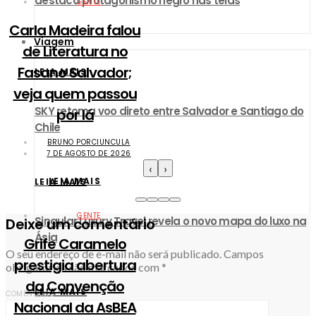
destaca protagonismo negro nas telas
GENTE
Carla Madeira falou
Viagem
de Literatura no
Fasano Salvador;
LEIA MAIS
veja quem passou
SKY retoma voo direto entre Salvador e Santiago do
por lá
Chile
BRUNO PORCIUNCULA
7 DE AGOSTO DE 2026
‹
›
LEIA MAIS
LEIA MAIS
GENTE
Singular Luxury Travel revela o novo mapa do luxo na
Deixe um comentário
Ásia
Grife Caramelo
O seu endereço de e-mail não será publicado.
Campos
prestigia abertura
obrigatórios são marcados com
*
da Convenção
LEIA MAIS
COMENTÁRIO
*
Nacional da AsBEA