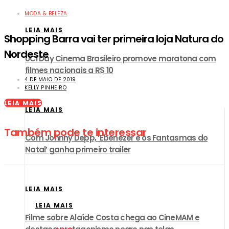
MODA & BELEZA
LEIA MAIS
Shopping Barra vai ter primeira loja Natura do
Nordeste
UCI Day Cinema Brasileiro promove maratona com
filmes nacionais a R$ 10
4 DE MAIO DE 2019
KELLY PINHEIRO
LEIA MAIS
LEIA MAIS
Também pode te interessar
Com Johnny Depp, ‘Ebenezer e os Fantasmas do
Natal’ ganha primeiro trailer
LEIA MAIS
LEIA MAIS
Filme sobre Alaíde Costa chega ao CineMAM e