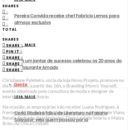
0
SHARES
0
Pereira Convida recebe chef Fabrício Lemos para
0
almoço exclusivo
0
TOTAL
0
SHARES
LEIA MAIS
SHARE
0
PIN IT
0
SHARE
0
Mais um jantar de sucesso celebrou os 20 anos do
SHARE
0
Restaurante Amado
SHARE
0
Christianne Peleteiro, sócia da loja Novo Projeto, promove no
Gente
dia 8 de maio, a partir das 16h, o Branding Mom’s Yourself,
evento idealizado pela consultora de moda e designer de
interiores, Anna Libório.
LEIA MAIS
Na ocasião, as empresárias irão receber Luana Rodrigues, à
frente da LR Atelier, Nete Viana, pela marca Ateliê Nete Viana,
Carla Madeira falou de Literatura no Fasano
Renata Andrade, da Intimissimi, Thais Leal, da Selaria, e Maiza
Salvador; veja quem passou por lá
Brito, da Ótica Cristalli.