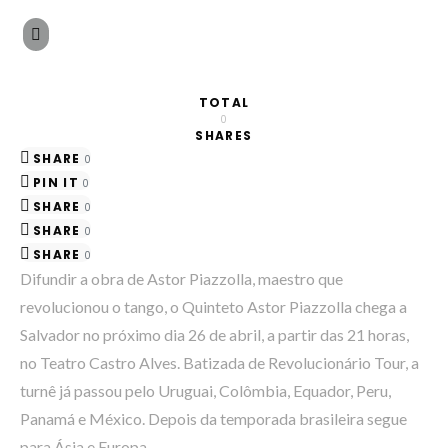
TOTAL
0
SHARES
SHARE
0
PIN IT
0
SHARE
0
SHARE
0
SHARE
0
Difundir a obra de Astor Piazzolla, maestro que
revolucionou o tango, o Quinteto Astor Piazzolla chega a
Salvador no próximo dia 26 de abril, a partir das 21 horas,
no Teatro Castro Alves. Batizada de Revolucionário Tour, a
turnê já passou pelo Uruguai, Colômbia, Equador, Peru,
Panamá e México. Depois da temporada brasileira segue
para Ásia e Europa.