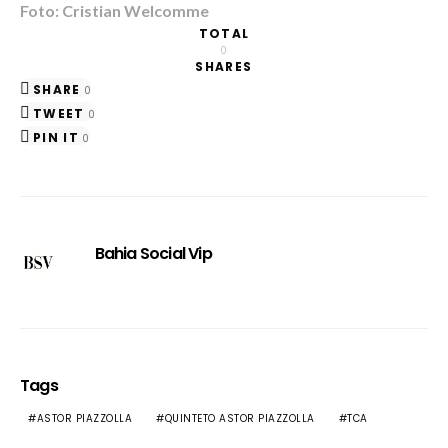
Foto: Cristian Welcomme
TOTAL
0
SHARES
SHARE
0
TWEET
0
PIN IT
0
Bahia Social Vip
Tags
ASTOR PIAZZOLLA
QUINTETO ASTOR PIAZZOLLA
TCA