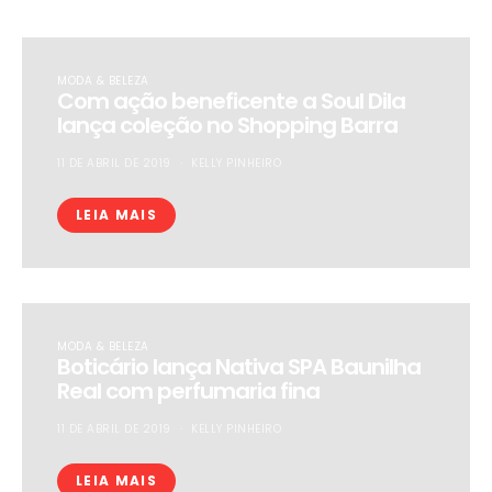
MODA & BELEZA
Com ação beneficente a Soul Dila
lança coleção no Shopping Barra
11 DE ABRIL DE 2019
KELLY PINHEIRO
LEIA MAIS
MODA & BELEZA
Boticário lança Nativa SPA Baunilha
Real com perfumaria fina
11 DE ABRIL DE 2019
KELLY PINHEIRO
LEIA MAIS