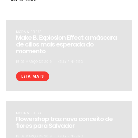
VITOR SOBRAL
MODA & BELEZA
Make B. Explosion Effect a máscara
de cílios mais esperada do
momento
15 DE MARÇO DE 2019
KELLY PINHEIRO
LEIA MAIS
MODA & BELEZA
Flowershop traz novo conceito de
flores para Salvador
19 DE MARÇO DE 2019
KELLY PINHEIRO