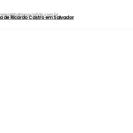
inheiro@bahiasocialvip.com.br
a de Ricardo Castro em Salvador