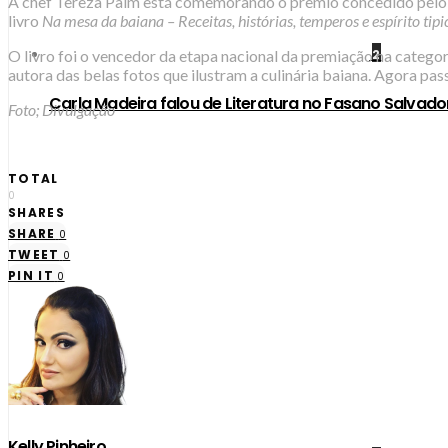
A chef Tereza Paim está comemorando o prêmio concedido pel
livro
Na mesa da baiana – Receitas, histórias, temperos e espírito ti
O livro foi o vencedor da etapa nacional da premiação na categori
2
autora das belas fotos que ilustram a culinária baiana. Agora pass
Carla Madeira falou de Literatura no Fasano Salvado
Foto; Divulgação
TOTAL
0
SHARES
SHARE
0
TWEET
0
PIN IT
0
Kelly Pinheiro