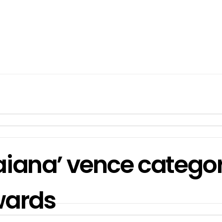
Baiana’ vence categ
wards