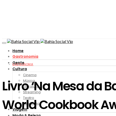
Home
Gastronomia
Gente
GASTRONOMIA
Cultura
Cinema
Livro ‘Na Mesa da 
Música
Literatura
Streaming
Teatro
World Cookbook A
Televisão
Viagem
Moda & Beleza