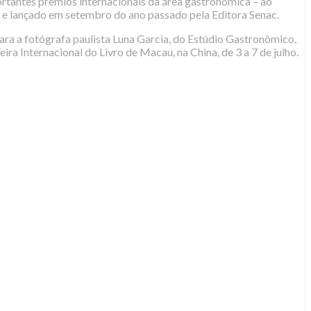
rtantes prêmios internacionais da área gastronômica – ao
to e lançado em setembro do ano passado pela Editora Senac.
 para a fotógrafa paulista Luna Garcia, do Estúdio Gastronômico,
ira Internacional do Livro de Macau, na China, de 3 a 7 de julho.