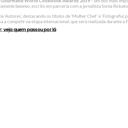
o
Gourmand World Cookbook Awards 2019
– um dos mais impo
picamente baianos
, escrito em parceria com a jornalista Sonia Roba
a ‘Autores’, destacando os títulos de ‘Mulher Chef’ e ‘Fotografia’,
a a competir na etapa internacional, que será realizada durante a Fe
r; veja quem passou por lá