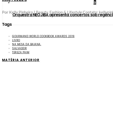
3
Por Kelly Pinheiro | Beauty, Fashion & Lifestyle Contato: kellyp
Orquestra NEOJIBA apresenta concertos sob regênci
Tags
GOURMAND WORLD COOKBOOK AWARDS 2019
LIVRO
NA MESA DA BAIANA.
SALVADOR
TEREZA PAIM
MATÉRIA ANTERIOR