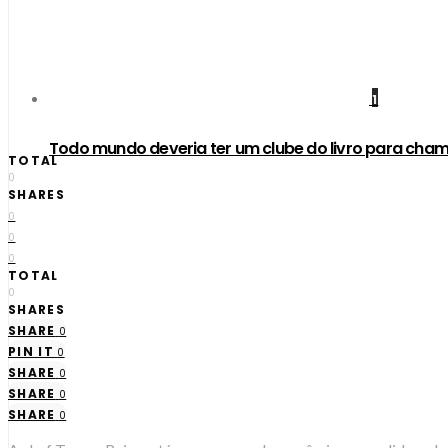
1
Todo mundo deveria ter um clube do livro para cham
TOTAL
0
SHARES
0
0
0
TOTAL
0
SHARES
SHARE
0
PIN IT
0
SHARE
0
SHARE
0
SHARE
0