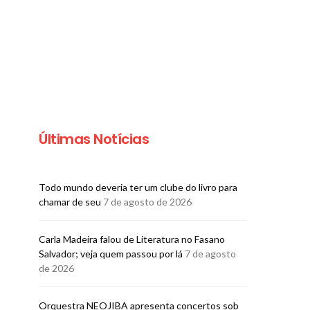
Últimas Notícias
Todo mundo deveria ter um clube do livro para
chamar de seu
7 de agosto de 2026
Carla Madeira falou de Literatura no Fasano
Salvador; veja quem passou por lá
7 de agosto
GASTRONOMIA
GASTRONOMIA
de 2026
Pereira Convida recebe
Mais um jantar
chef Fabrício Lemos para
sucesso celebr
almoço exclusivo
anos do Resta
Orquestra NEOJIBA apresenta concertos sob