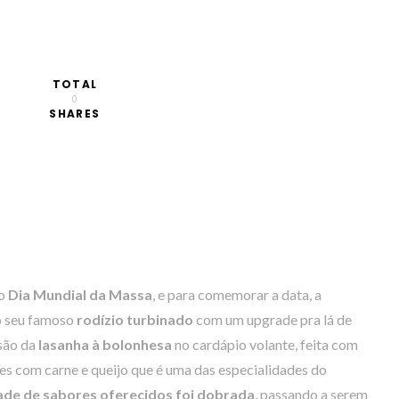
TOTAL
0
SHARES
 o
Dia Mundial da Massa
, e para comemorar a data, a
 o seu famoso
rodízio turbinado
com um upgrade pra lá de
usão da
lasanha à bolonhesa
no cardápio volante, feita com
s com carne e queijo que é uma das especialidades do
ade de sabores oferecidos foi dobrada
, passando a serem