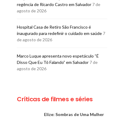
Amado
regência de Ricardo Castro em Salvador
7 de
BRUNO PORCIUNCULA
agosto de 2026
5 DE AGOSTO DE 2026
BRUNO PORCIUNCULA
5 DE AGOSTO DE 2026
Hospital Casa de Retiro São Francisco é
inaugurado para redefinir o cuidado em saúde
7
de agosto de 2026
Marco Luque apresenta novo espetáculo “É
Disso Que Eu Tô Falando” em Salvador
7 de
agosto de 2026
Críticas de filmes e séries
Elize: Sombras de Uma Mulher