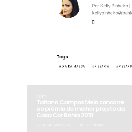
Por Kelly Pinheiro |
kellypinheiro@bahi
Tags
DIA DA MASSA
PIZZARIA
PIZZARI
GENTE
Tatiana Campos Melo concorre
ao prêmio de melhor projeto da
Casa Cor Bahia 2018
24 DE OUTUBRO DE 2018
KELLY PINHEIRO