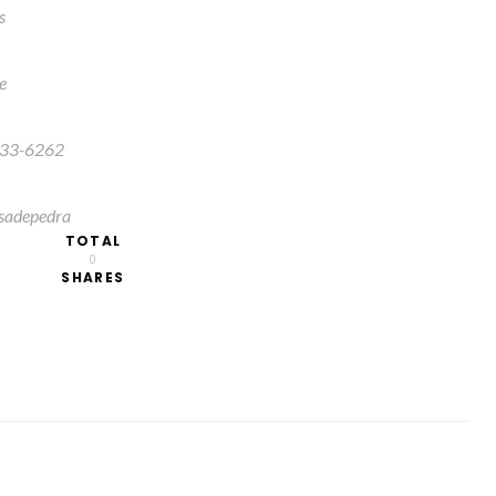
s
e
3033-6262
asadepedra
TOTAL
0
SHARES