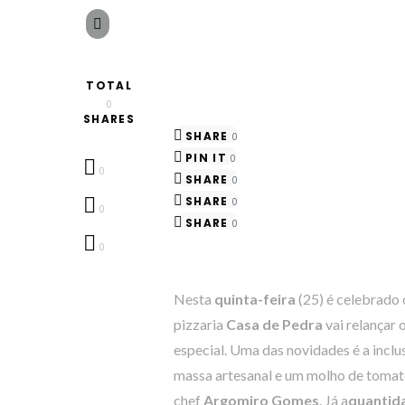
TOTAL
0
SHARES
SHARE
0
PIN IT
0
0
SHARE
0
SHARE
0
0
SHARE
0
0
Nesta
quinta-feira
(25) é celebrado
pizzaria
Casa de Pedra
vai relançar
especial. Uma das novidades é a incl
massa artesanal e um molho de tomate
chef
Argomiro Gomes
. Já a
quantid