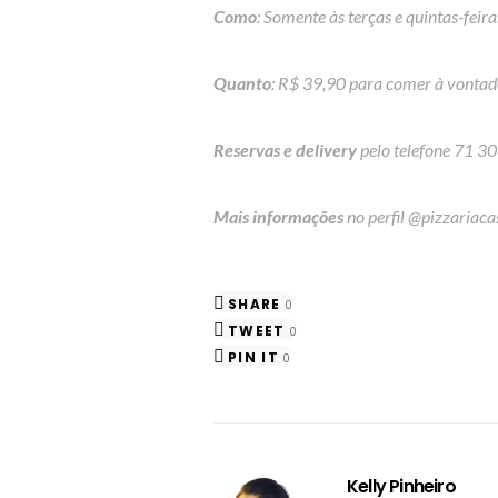
Como
: Somente às terças e quintas-feira
Quanto
: R$ 39,90 para comer à vontad
Reservas e delivery
pelo telefone 71 
Mais informações
no perfil @pizzariac
SHARE
0
TWEET
0
PIN IT
0
Kelly Pinheiro