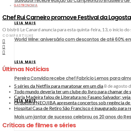
​Salvador recebe edição do Campeonato Brasileiro d
GASTRONOMIA
Chef Rui Carneiro promove Festival da Lagosta
LEIA MAIS
O bistrô Le Canard anuncia para esta quinta-feira, 13, o início do 
COMPARTILHE
World Wine: aniversário com descontos de até 60% em
LEIA MAIS
Últimas Notícias
Pereira Convida recebe chef Fabrício Lemos para almo
5 séries da Netflix para maratonar em um dia
8 de agosto 
Todo mundo deveria ter um clube do livro para chamar de 
Carla Madeira falou de Literatura no Fasano Salvador; vej
LEIA MAIS
Orquestra NEOJIBA apresenta concertos sob regência de 
Hospital Casa de Retiro São Francisco é inaugurado para r
Mais um jantar de sucesso celebrou os 20 anos do R
Críticas de filmes e séries