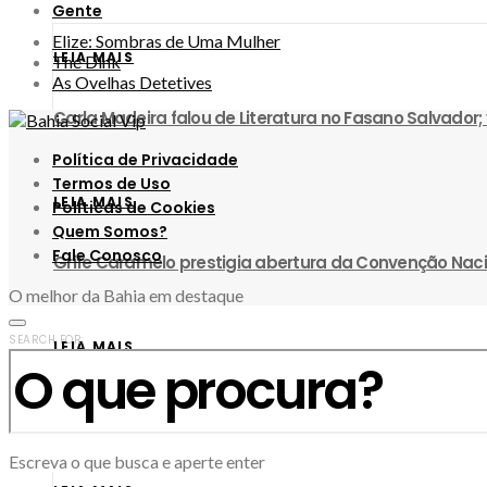
Gente
Elize: Sombras de Uma Mulher
LEIA MAIS
The Dink
As Ovelhas Detetives
Carla Madeira falou de Literatura no Fasano Salvador;
Política de Privacidade
Termos de Uso
LEIA MAIS
Políticas de Cookies
Quem Somos?
Fale Conosco
Grife Caramelo prestigia abertura da Convenção Nac
O melhor da Bahia em destaque
SEARCH FOR:
LEIA MAIS
CEO da Clínica Dr. Saulo Souza Silva participa de lei
Escreva o que busca e aperte enter