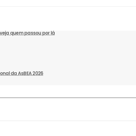
 veja quem passou por lá
ional da AsBEA 2026
lão de Neymar em São Paulo