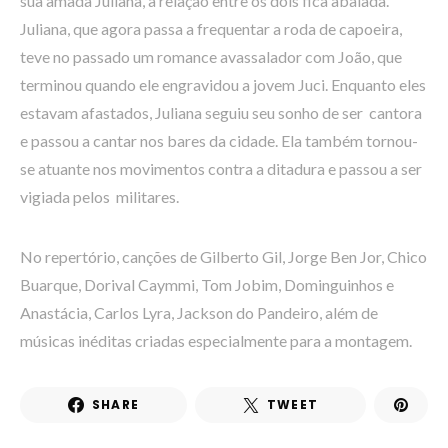
sua amada Juliana, a relação entre os dois fica abalada.
Juliana, que agora passa a frequentar a roda de capoeira,
teve no passado um romance avassalador com João, que
terminou quando ele engravidou a jovem Juci. Enquanto eles
estavam afastados, Juliana seguiu seu sonho de ser cantora
e passou a cantar nos bares da cidade. Ela também tornou-
se atuante nos movimentos contra a ditadura e passou a ser
vigiada pelos militares.
No repertório, canções de Gilberto Gil, Jorge Ben Jor, Chico
Buarque, Dorival Caymmi, Tom Jobim, Dominguinhos e
Anastácia, Carlos Lyra, Jackson do Pandeiro, além de
músicas inéditas criadas especialmente para a montagem.
SHARE
TWEET