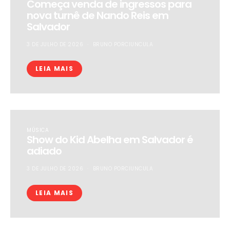
Começa venda de ingressos para
nova turnê de Nando Reis em
Salvador
3 DE JULHO DE 2026
BRUNO PORCIUNCULA
LEIA MAIS
MÚSICA
Show do Kid Abelha em Salvador é
adiado
3 DE JULHO DE 2026
BRUNO PORCIUNCULA
LEIA MAIS