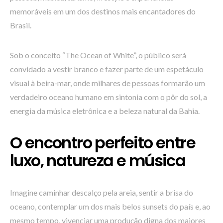
memoráveis em um dos destinos mais encantadores do
Brasil.
Sob o conceito “The Ocean of White”, o público será
convidado a vestir branco e fazer parte de um espetáculo
visual à beira-mar, onde milhares de pessoas formarão um
verdadeiro oceano humano em sintonia com o pôr do sol, a
energia da música eletrônica e a beleza natural da Bahia.
O encontro perfeito entre
luxo, natureza e música
Imagine caminhar descalço pela areia, sentir a brisa do
oceano, contemplar um dos mais belos sunsets do país e, ao
mesmo tempo, vivenciar uma produção digna dos maiores