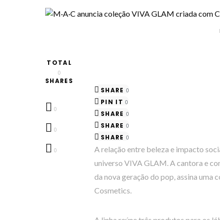
TOTAL
0
SHARES
SHARE
0
PIN IT
0
0
SHARE
0
SHARE
0
0
SHARE
0
A relação entre beleza e impacto soc
0
universo VIVA GLAM. A cantora e co
da nova geração do pop, assina uma 
Cosmetics.
A linha reúne três produtos para os 