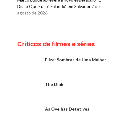
Disso Que Eu Tô Falando” em Salvador
7 de
agosto de 2026
Críticas de filmes e séries
Elize: Sombras de Uma Mulher
The Dink
As Ovelhas Detetives
BELEZA
BELEZA
Rare Beauty apresenta
Jo Malone 
nova coleção de
inaugura p
maquiagem para os
quiosque em 