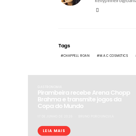
kellypinheiro@bahi
Tags
CHAPPELL ROAN
M.A.C COSMETICS
GASTRONOMIA
​Pirambeira recebe Arena Chopp
Brahma e transmite jogos da
Copa do Mundo
17 DE JUNHO DE 2026
BRUNO PORCIUNCULA
LEIA MAIS