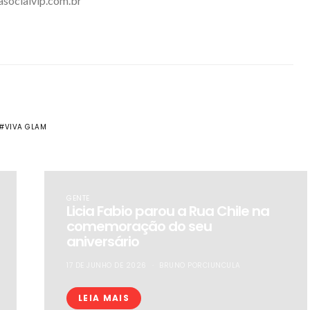
asocialvip.com.br
VIVA GLAM
GENTE
Licia Fabio parou a Rua Chile na
comemoração do seu
aniversário
17 DE JUNHO DE 2026
BRUNO PORCIUNCULA
LEIA MAIS