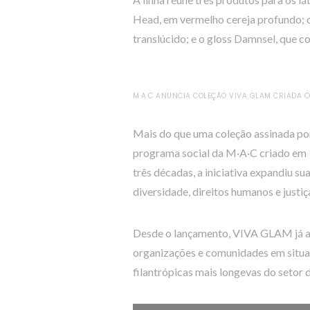
Head, em vermelho cereja profundo; o
translúcido; e o gloss Damnsel, que 
M·A·C ANUNCIA COLEÇÃO VIVA GLAM CRIADA 
Mais do que uma coleção assinada po
programa social da M·A·C criado em 
três décadas, a iniciativa expandiu su
diversidade, direitos humanos e justiça
Desde o lançamento, VIVA GLAM já a
organizações e comunidades em situa
filantrópicas mais longevas do setor 