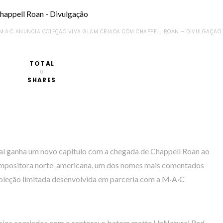
M·A·C ANUNCIA COLEÇÃO VIVA GLAM CRIADA COM CHAPPELL ROAN – DIVULGAÇÃO
TOTAL
0
SHARES
ial ganha um novo capítulo com a chegada de Chappell Roan ao
mpositora norte-americana, um dos nomes mais comentados
coleção limitada desenvolvida em parceria com a M·A·C
lábios cocriados com a cantora: o batom matte UnNatural Red