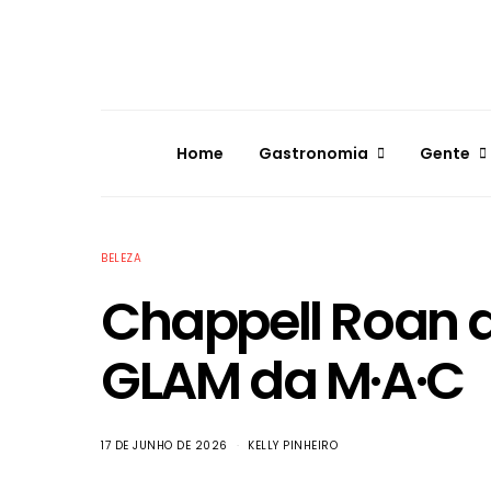
Home
Gastronomia
Gente
BELEZA
Chappell Roan 
GLAM da M·A·C
17 DE JUNHO DE 2026
KELLY PINHEIRO