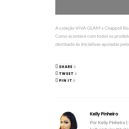
A coleção VIVA GLAM x Chappell Roan
Como acontece com todos os produtos
destinado às iniciativas apoiadas pe
SHARE
0
TWEET
0
PIN IT
0
Kelly Pinheiro
Por Kelly Pinheiro |