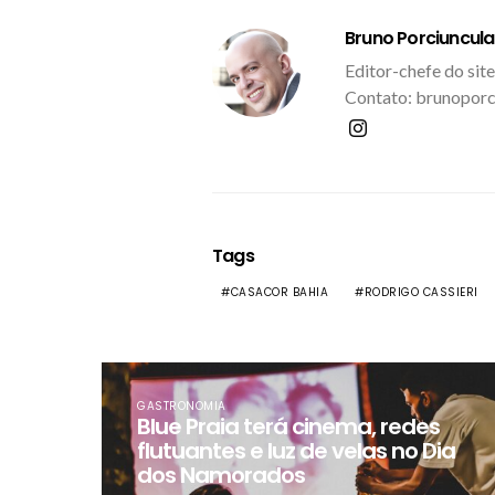
Bruno Porciuncula
Editor-chefe do site
Contato: brunoporc
Tags
CASACOR BAHIA
RODRIGO CASSIERI
GASTRONOMIA
​Blue Praia terá cinema, redes
flutuantes e luz de velas no Dia
dos Namorados