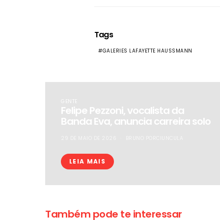
Tags
GALERIES LAFAYETTE HAUSSMANN
GENTE
Felipe Pezzoni, vocalista da
Banda Eva, anuncia carreira solo
29 DE MAIO DE 2026
BRUNO PORCIUNCULA
LEIA MAIS
Também pode te interessar