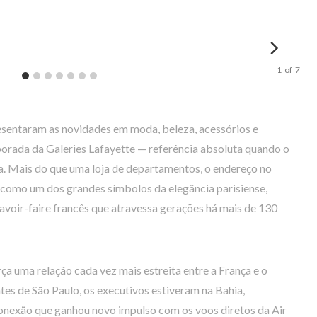
1
of
7
esentaram as novidades em moda, beleza, acessórios e
ada da Galeries Lafayette — referência absoluta quando o
ia. Mais do que uma loja de departamentos, o endereço no
omo um dos grandes símbolos da elegância parisiense,
avoir-faire francês que atravessa gerações há mais de 130
a uma relação cada vez mais estreita entre a França e o
tes de São Paulo, os executivos estiveram na Bahia,
conexão que ganhou novo impulso com os voos diretos da Air