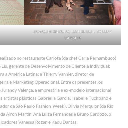
JOAQUIN ANGULO, ESTELLE LIU E THIERRY
VANNIER
realizado no restaurante Carlota (da chef Carla Pernambuco)
 Liu, gerente de Desenvolvimento de Clientela Individual;
a a América Latina; e Thierry Vannier, diretor de
eira e Marketing Operacional. Entre os presentes, os
e Jurandy Valença, a empresária e ex-modelo internacional
s artistas plásticas Gabriella Garcia, Isabelle Tuchband e
ador da São Paulo Fashion Week), Olivia Merquior (da Rio
da Airon Martin, Ana Luiza Fernandes e Bruno Cardozo, o
nicadores Vanessa Rozan e Kadu Dantas.