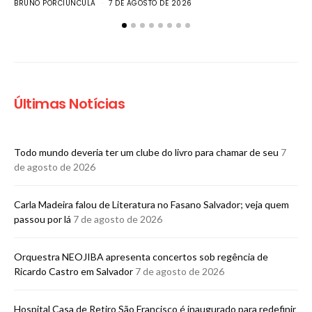
BRUNO PORCIUNCULA
7 DE AGOSTO DE 2026
Últimas Notícias
MÚ
Todo mundo deveria ter um clube do livro para chamar de seu
7
Co
de agosto de 2026
as
c
Carla Madeira falou de Literatura no Fasano Salvador; veja quem
BR
passou por lá
7 de agosto de 2026
Orquestra NEOJIBA apresenta concertos sob regência de
Ricardo Castro em Salvador
7 de agosto de 2026
Hospital Casa de Retiro São Francisco é inaugurado para redefinir