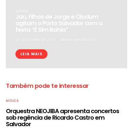
MÚSICA
Jau, Filhos de Jorge e Olodum
agitam o Porto Salvador com a
festa “É Sim Bahia”
28 DE OUTUBRO DE 2025
BRUNO PORCIUNCULA
LEIA MAIS
Também pode te interessar
MÚSICA
Orquestra NEOJIBA apresenta concertos
sob regência de Ricardo Castro em
Salvador