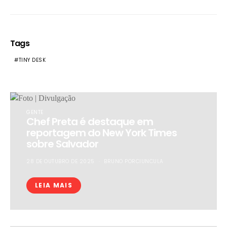
Tags
TINY DESK
GENTE
Chef Preta é destaque em
reportagem do New York Times
sobre Salvador
28 DE OUTUBRO DE 2025
BRUNO PORCIUNCULA
LEIA MAIS