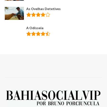
As Ovelhas Detetives
A Odisseia