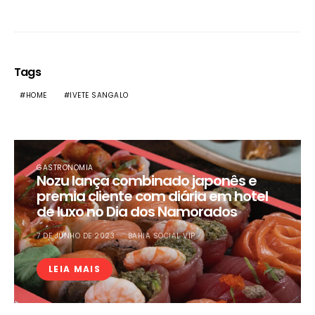
Tags
HOME
IVETE SANGALO
GASTRONOMIA
Nozu lança combinado japonês e
premia cliente com diária em hotel
de luxo no Dia dos Namorados
7 DE JUNHO DE 2023
BAHIA SOCIAL VIP
LEIA MAIS