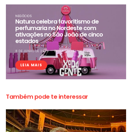
NEGÓCIOS
Natura celebra favoritismo de
perfumaria no Nordeste com
ativações no São João de cinco
estados
8 DE JUNHO DE 2023
BAHIA SOCIAL VIP
LEIA MAIS
Também pode te interessar