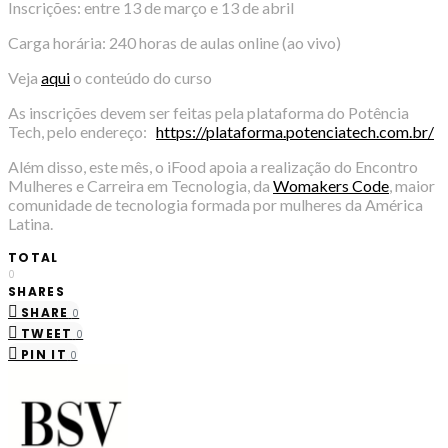
Inscrições: entre 13 de março e 13 de abril
Carga horária: 240 horas de aulas online (ao vivo)
Veja
aqui
o conteúdo do curso
As inscrições devem ser feitas pela plataforma do Potência
Tech, pelo endereço:
https://plataforma.potenciatech.com.br/
Além disso, este mês, o iFood apoia a realização do Encontro
Mulheres e Carreira em Tecnologia, da
Womakers Code
, maior
comunidade de tecnologia formada por mulheres da América
Latina.
TOTAL
0
SHARES
SHARE
0
TWEET
0
PIN IT
0