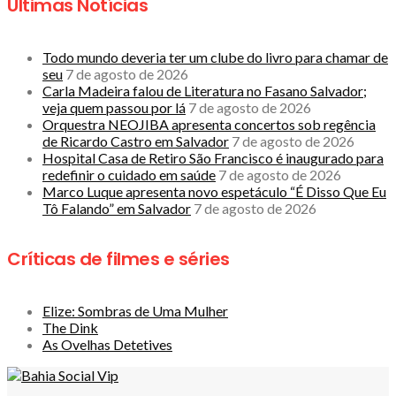
Últimas Notícias
Todo mundo deveria ter um clube do livro para chamar de
seu
7 de agosto de 2026
Carla Madeira falou de Literatura no Fasano Salvador;
veja quem passou por lá
7 de agosto de 2026
Orquestra NEOJIBA apresenta concertos sob regência
de Ricardo Castro em Salvador
7 de agosto de 2026
Hospital Casa de Retiro São Francisco é inaugurado para
redefinir o cuidado em saúde
7 de agosto de 2026
Marco Luque apresenta novo espetáculo “É Disso Que Eu
Tô Falando” em Salvador
7 de agosto de 2026
Críticas de filmes e séries
Elize: Sombras de Uma Mulher
The Dink
As Ovelhas Detetives