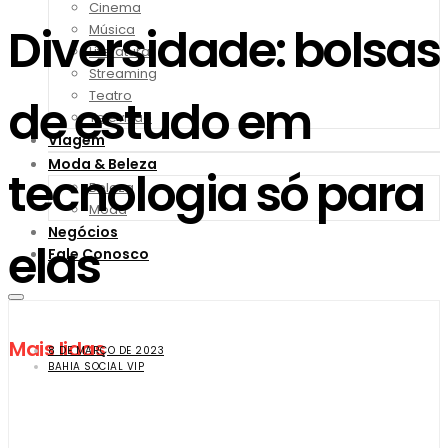
Cinema
Diversidade: bolsas
Música
Literatura
Streaming
Teatro
de estudo em
Televisão
Viagem
Moda & Beleza
tecnologia só para
Beleza
Moda
Negócios
elas
Fale Conosco
Mais lidas
8 DE MARÇO DE 2023
BAHIA SOCIAL VIP