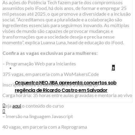
As ações do Potência Tech fazem parte dos compromissos
assumidos pelo iFood, há dois anos, de formar e empregar 25
mil pessoas até 2025, o que promove a diversidade e a inclusão
social. “Acreditamos que a pluralidade e a colaboração são
ingredientes essenciais para seguirmos inovando. As múltiplas
visões de mundo são capazes de provocar mudanças e
transformações que a sociedade deseja e precisa nesse
momento”, explica Luanna Luna, head de educação do iFood.
Confira as vagas exclusivas para mulheres:
– Programação Web para Iniciantes
3
375 vagas, em parceria com a WoMakersCode
Orquestra NEOJIBA apresenta concertos sob
Inscrições: entre 27 de fevereiro e 13 de março
regência de Ricardo Castro em Salvador
Carga horária: 35 horas entre aulas gravadas e mentoria ao vivo
Veja
aqui
o conteúdo do curso
– Imersão na linguagem Javascript
40 vagas, em parceria com a Reprograma