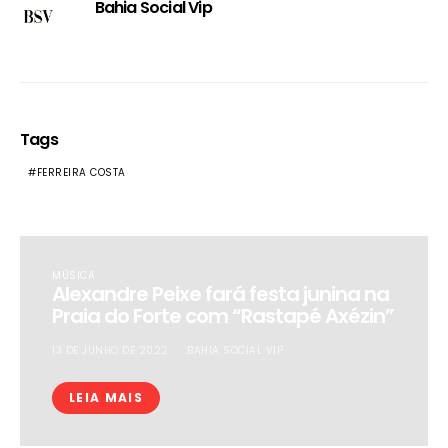
Bahia Social Vip
Tags
FERREIRA COSTA
MÚSICA
Alexandre Peixe fará festa junina na
Praia do Forte com “Rastapé Axézin”
13 DE JUNHO DE 2022
BAHIA SOCIAL VIP
LEIA MAIS