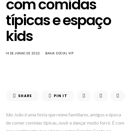
com comidas
típicas e espaço
kids
14 DE JUNHO DE 2022
BAHIA SOCIAL VIP
SHARE
PIN IT
São João é uma festa que reúne familiares, amigos e época
de comer comidas típicas, ouvir e dançar muito forró. É com
esse sentimento que o home center Ferreira Costa, na