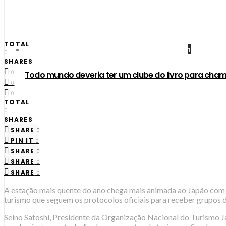
TOTAL
1
0
SHARES
0
Todo mundo deveria ter um clube do livro para cham
0
0
TOTAL
0
SHARES
SHARE
0
PIN IT
0
SHARE
0
SHARE
0
SHARE
0
A estação mais quente do ano chega mais animada ao Japão com 
turismo que seguem os protocolos oficiais para receber grupos de
Seino Satoshi, Presidente da Organização Nacional do Turismo J