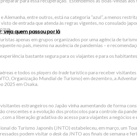
 preparar para essa recuperação. Estendemos as boas-vindas aos 
 Alemanha, entre outros, está na categoria “azul”, a menos restrit
o visto de entrada que atenda às regras vigentes, no consulado jap
arque.
r; veja quem passou por lá
turistas apenas em grupos organizados por uma agência de turism
requente no país, mesmo na ausência de pandemias – e recomendaçõ
experiência bastante segura para os viajantes e para os habitante
aéreas e todos os
players
do
trade
turístico para receber visitant
O, Organização Mundial de Turismo) em dezembro, a Adventure 
xpo 2025 em Osaka.
visitantes estrangeiros no Japão vinha aumentando de forma cons
ão crescentes e a evolução dos protocolos para controle da pande
 com a liberação gradativa do acesso para viajantes a negócios e 
acional do Turismo Japonês (JNTO) estabeleceu, em março, um Tour
eressados podem visitar o
desk
da JNTO aos finais de semana e fer