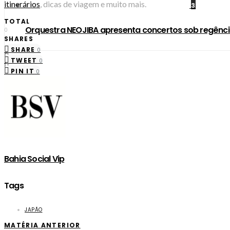
itinerários
, dicas de viagem e muito mais.
3
TOTAL
Orquestra NEOJIBA apresenta concertos sob regênci
0
SHARES
SHARE
0
TWEET
0
PIN IT
0
Bahia Social Vip
Tags
JAPÃO
MATÉRIA ANTERIOR