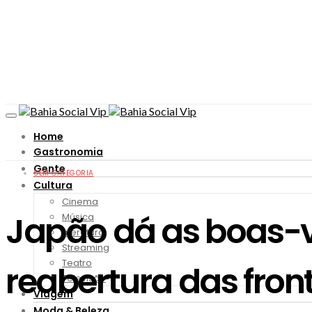
Home
Gastronomia
Gente
SEM CATEGORIA
Cultura
Cinema
Japão dá as boas-v
Música
Literatura
Streaming
Teatro
reabertura das fron
Televisão
Viagem
Moda & Beleza