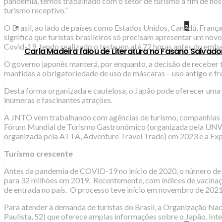
pandemia, temos trabalhado com o setor de turismo a fim de nos
turismo receptivo.”
O Brasil, ao lado de países como Estados Unidos, Canadá, França e
2
significa que turistas brasileiros só precisam apresentar um nov
Covid-19, tendo realizado o teste em até 72 horas antes do emb
Carla Madeira falou de Literatura no Fasano Salvado
O governo japonês manterá, por enquanto, a decisão de receber 
mantidas a obrigatoriedade de uso de máscaras – uso antigo e f
Desta forma organizada e cautelosa, o Japão pode oferecer uma 
inúmeras e fascinantes atrações.
A JNTO vem trabalhando com agências de turismo, companhias 
Fórum Mundial de Turismo Gastronômico (organizada pela UNWT
organizada pela ATTA, Adventure Travel Trade) em 2023 e a E
Turismo crescente
Antes da pandemia de COVID-19 no início de 2020, o número de 
para 32 milhões em 2019. Recentemente, com índices de vacinaç
de entrada no país. O processo teve início em novembro de 2021,
Para atender à demanda de turistas do Brasil, a Organização N
Paulista, 52) que oferece amplas informações sobre o Japão. Int