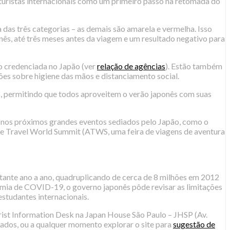
turistas internacionais como um primeiro passo na retomada do
a das três categorias – as demais são amarela e vermelha. Isso
onês, até três meses antes da viagem e um resultado negativo para
o credenciada no Japão (ver
relação de agências
). Estão também
es sobre higiene das mãos e distanciamento social.
s, permitindo que todos aproveitem o verão japonês com suas
es nos próximos grandes eventos sediados pelo Japão, como o
Travel World Summit (ATWS, uma feira de viagens de aventura
tante ano a ano, quadruplicando de cerca de 8 milhões em 2012
mia de COVID-19, o governo japonês pôde revisar as limitações
estudantes internacionais.
ist Information Desk na Japan House São Paulo – JHSP (Av.
iados, ou a qualquer momento explorar o site para
sugestão de