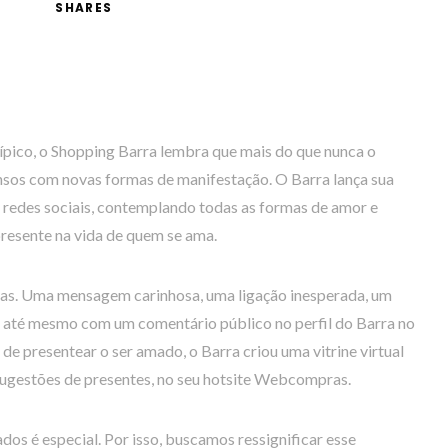
SHARES
ico, o Shopping Barra lembra que mais do que nunca o
nsos com novas formas de manifestação. O Barra lança sua
edes sociais, contemplando todas as formas de amor e
resente na vida de quem se ama.
iras. Uma mensagem carinhosa, uma ligação inesperada, um
u até mesmo com um comentário público no perfil do Barra no
e presentear o ser amado, o Barra criou uma vitrine virtual
 sugestões de presentes, no seu hotsite Webcompras.
s é especial. Por isso, buscamos ressignificar esse