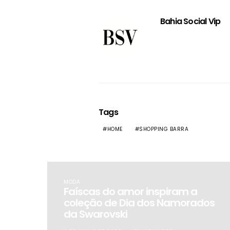
Bahia Social Vip
Tags
HOME
SHOPPING BARRA
MODA
Faíscas do amor inspiram a
coleção de Dia dos Namorados
da Swarovski