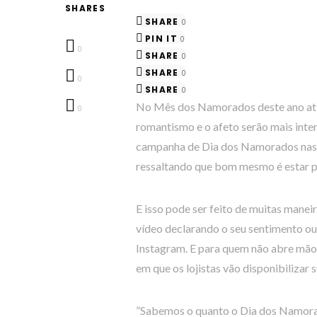
SHARES
SHARE
0
PIN IT
0
0
SHARE
0
SHARE
0
0
SHARE
0
No Mês dos Namorados deste ano atíp
0
romantismo e o afeto serão mais inte
campanha de Dia dos Namorados nas r
ressaltando que bom mesmo é estar p
E isso pode ser feito de muitas mane
vídeo declarando o seu sentimento o
Instagram. E para quem não abre mão d
em que os lojistas vão disponibilizar
”Sabemos o quanto o Dia dos Namorado