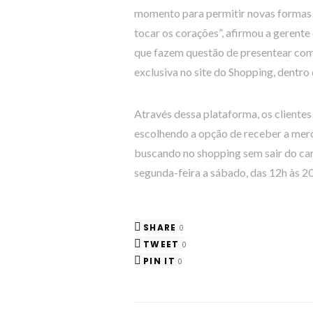
momento para permitir novas formas d
tocar os corações”, afirmou a gerente
que fazem questão de presentear como 
exclusiva no site do Shopping, dentr
Através dessa plataforma, os clientes
escolhendo a opção de receber a merca
buscando no shopping sem sair do car
segunda-feira a sábado, das 12h às 20
SHARE
0
TWEET
0
PIN IT
0