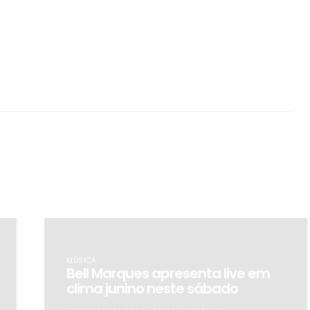
MÚSICA
Bell Marques apresenta live em
clima junino neste sábado