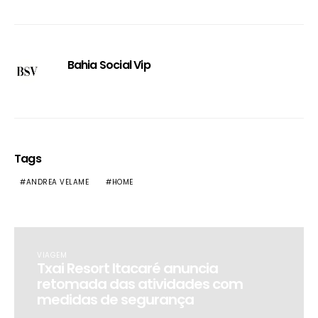
Bahia Social Vip
Tags
ANDREA VELAME
HOME
VIAGEM
Txai Resort Itacaré anuncia
retomada das atividades com
medidas de segurança