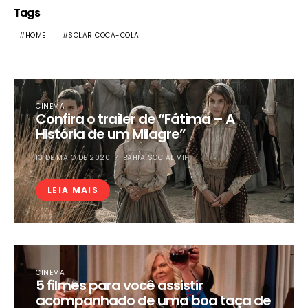
Tags
HOME
SOLAR COCA-COLA
CINEMA
Confira o trailer de “Fátima – A
História de um Milagre”
13 DE MAIO DE 2020
BAHIA SOCIAL VIP
LEIA MAIS
CINEMA
5 filmes para você assistir
acompanhado de uma boa taça de