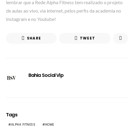
lembrar que a Rede Alpha Fitness tem realizado o projeto
de aulas ao vivo, via internet, pelos perfis da academia no
Instagram e no Youtube!
SHARE
TWEET
Bahia Social Vip
Tags
ALPHA FITNESS
HOME