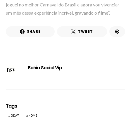
joguei no melhor Carnaval do Brasil e agora vou vivenciar
um mês dessa experiência incrível, gravando o filme”.
SHARE
TWEET
Bahia Social Vip
Tags
GKAY
HOME