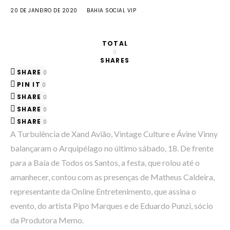
20 DE JANEIRO DE 2020
BAHIA SOCIAL VIP
TOTAL
0
SHARES
SHARE
0
PIN IT
0
SHARE
0
SHARE
0
SHARE
0
A Turbulência de Xand Avião, Vintage Culture e Ávine Vinny
balançaram o Arquipélago no último sábado, 18. De frente
para a Baía de Todos os Santos, a festa, que rolou até o
amanhecer, contou com as presenças de Matheus Caldeira,
representante da Online Entretenimento, que assina o
evento, do artista Pipo Marques e de Eduardo Punzi, sócio
da Produtora Memo.