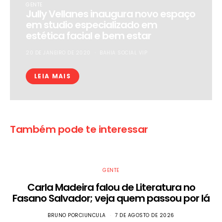
GENTE
Jully Vellanes inaugura novo espaço
em studio especializado em
estética facial e bem estar
20 DE JANEIRO DE 2020
BAHIA SOCIAL VIP
LEIA MAIS
Também pode te interessar
GENTE
Carla Madeira falou de Literatura no
Fasano Salvador; veja quem passou por lá
BRUNO PORCIUNCULA
7 DE AGOSTO DE 2026