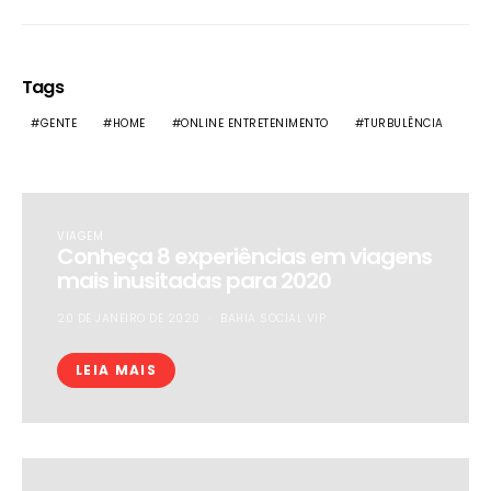
Tags
GENTE
HOME
ONLINE ENTRETENIMENTO
TURBULÊNCIA
VIAGEM
Conheça 8 experiências em viagens
mais inusitadas para 2020
20 DE JANEIRO DE 2020
BAHIA SOCIAL VIP
LEIA MAIS