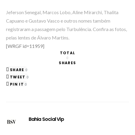
Jeferson Senegal, Marcos Lobo, Aline Mirarchi, Thalita
Capuano e Gustavo Vasco e outros nomes também
registraram a passagem pelo Turbulência. Confira as fotos,
pelas lentes de Álvaro Martins.
[WRGF id=11959]
TOTAL
0
SHARES
SHARE
0
TWEET
0
PIN IT
0
Bahia Social Vip