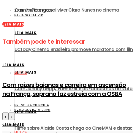
Camila Pitanga vai viver Clara Nunes no cinema
20 DE JANEIRO DE 2020
BAHIA SOCIAL VIP
LEIA MAIS
LEIA MAIS
Também pode te interessar
UCI Day Cinema Brasileiro promove maratona com film
LEIA MAIS
LEIA MAIS
MÚSICA
Com raízes baianas e carreira em ascensão
Com Johnny Depp, ‘Ebenezer e os Fantasmas do Natal’ 
na França, soprano faz estreia com a OSBA
BRUNO PORCIUNCULA
6 DE AGOSTO DE 2026
LEIA MAIS
‹
›
LEIA MAIS
Filme sobre Alaíde Costa chega ao CineMAM e destac
MÚSICA