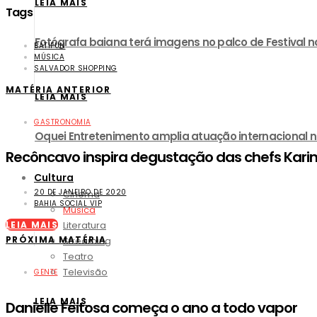
LEIA MAIS
Tags
Fotógrafa baiana terá imagens no palco de Festival no
BATIFUN
MÚSICA
SALVADOR SHOPPING
MATÉRIA ANTERIOR
LEIA MAIS
GASTRONOMIA
Oquei Entretenimento amplia atuação internacional 
Recôncavo inspira degustação das chefs Karin
Cultura
20 DE JANEIRO DE 2020
Cinema
BAHIA SOCIAL VIP
Música
Literatura
LEIA MAIS
PRÓXIMA MATÉRIA
Streaming
Teatro
Televisão
GENTE
LEIA MAIS
Danielle Feitosa começa o ano a todo vapor