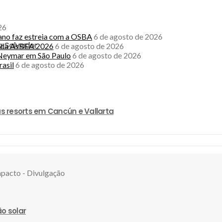
26
rano faz estreia com a OSBA
6 de agosto de 2026
a Salvador
l da AsBEA 2026
6 de agosto de 2026
e Neymar em São Paulo
6 de agosto de 2026
asil
6 de agosto de 2026
s resorts em Cancún e Vallarta
o solar