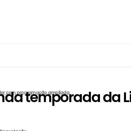
unda temporada da L
lvador com programação ampliada