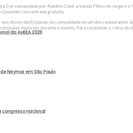
Cor comandada por Adelmo Casé, a banda Filhos de Jorge e o ‘fura
aço Gourmet com entrada gratuita.
istir aos shows desfrutando da comodidade de um dos restaurantes 
omoções especiais durante o evento. Para completar o clima de d
ional da AsBEA 2026
lão de Neymar em São Paulo
a congresso nacional