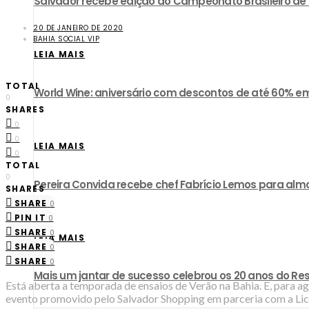
​Salvador recebe edição do Campeonato Brasileiro d
20 DE JANEIRO DE 2020
BAHIA SOCIAL VIP
LEIA MAIS
TOTAL
World Wine: aniversário com descontos de até 60% em
0
SHARES
0
0
LEIA MAIS
0
TOTAL
0
Pereira Convida recebe chef Fabrício Lemos para almo
SHARES
SHARE
0
PIN IT
0
SHARE
0
LEIA MAIS
SHARE
0
SHARE
0
Mais um jantar de sucesso celebrou os 20 anos do R
Está aberta a temporada de ensaios de Verão na Bahia. E, para agi
evento promovido pelo Salvador Shopping em parceria com a Lici