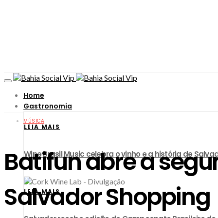
Home
Gastronomia
MÚSICA
LEIA MAIS
Batifun abre a seg
Wine Brasil Music celebra o vinho e a história de Sa
Salvador Shopping
LEIA MAIS