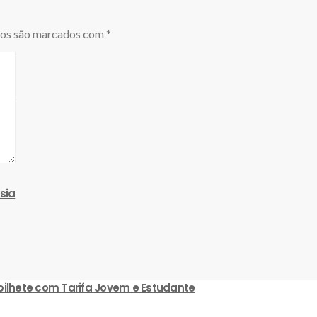
ios são marcados com
*
ile
sia
 bilhete com Tarifa Jovem e Estudante