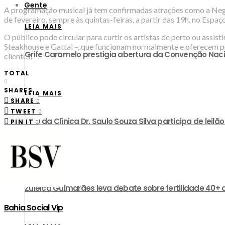
Gente
A programação musical já tem confirmadas atrações como a Negra 
de fevereiro, sempre às quintas-feiras, a partir das 19h, no Esp
LEIA MAIS
O público pode circular para curtir os artistas de perto ou ass
Steakhouse e Gattai –, que funcionam normalmente e oferecem pr
Grife Caramelo prestigia abertura da Convenção Nac
clientes.
TOTAL
0
SHARES
LEIA MAIS
SHARE
0
TWEET
0
CEO da Clínica Dr. Saulo Souza Silva participa de lei
PIN IT
0
LEIA MAIS
Zuleica Guimarães leva debate sobre fertilidade 40+ 
Bahia Social Vip