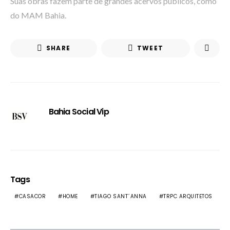
Suas obras fazem parte de grandes acervos públicos, como
do MAM Bahia.
SHARE
TWEET
Bahia Social Vip
Tags
CASACOR
HOME
TIAGO SANT´ANNA
TRPC ARQUITETOS