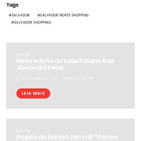
Tags
SALVADOR
SALVADOR NORTE SHOPPING
SALVADOR SHOPPING
MÚSICA
Nova edição do Luau Fasano traz
Alexandre Peixe
6 DE DEZEMBRO DE 2019
BAHIA SOCIAL VIP
LEIA MAIS
MÚSICA
Projeto da banda Jammil “Vamos