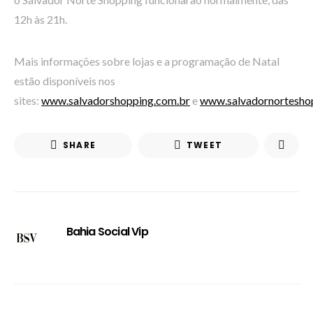
12h às 21h.
Mais informações sobre lojas e a programação de Natal
estão disponíveis nos
sites:
www.salvadorshopping.com.br
e
www.salvadornortesho
SHARE
TWEET
Bahia Social Vip