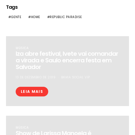
Tags
GENTE
HOME
REPUBLIC PARADISE
MÚSICA
Iza abre festival, Ivete vai comandar
a virada e Saulo encerra festa em
Salvador
13 DE DEZEMBRO DE 2019
BAHIA SOCIAL VIP
LEIA MAIS
MÚSICA
Show de Larissa Manoela é