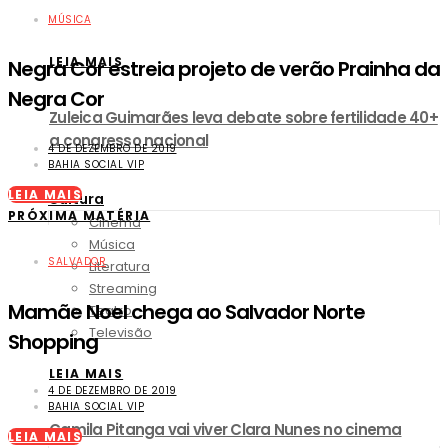
MÚSICA
LEIA MAIS
Negra Cor estreia projeto de verão Prainha da
Negra Cor
Zuleica Guimarães leva debate sobre fertilidade 40+
a congresso nacional
4 DE DEZEMBRO DE 2019
BAHIA SOCIAL VIP
LEIA MAIS
Cultura
PRÓXIMA MATÉRIA
Cinema
Música
SALVADOR
Literatura
Streaming
Mamãe Noel chega ao Salvador Norte
Teatro
Televisão
Shopping
LEIA MAIS
4 DE DEZEMBRO DE 2019
BAHIA SOCIAL VIP
Camila Pitanga vai viver Clara Nunes no cinema
LEIA MAIS