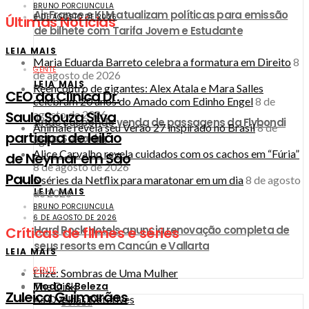
BRUNO PORCIUNCULA
Air France e KLM atualizam políticas para emissão
6 DE AGOSTO DE 2026
Últimas Notícias
de bilhete com Tarifa Jovem e Estudante
LEIA MAIS
Maria Eduarda Barreto celebra a formatura em Direito
8
GENTE
de agosto de 2026
LEIA MAIS
Reencontro de gigantes: Alex Atala e Mara Salles
CEO da Clínica Dr.
celebram 20 anos do Amado com Edinho Engel
8 de
Saulo Souza Silva
agosto de 2026
Anac suspende venda de passagens da Flybondi
Animale revela seu Verão 27 inspirado no Brasil
8 de
participa de leilão
para Salvador
agosto de 2026
Alice Carvalho revela cuidados com os cachos em “Fúria”
de Neymar em São
8 de agosto de 2026
Paulo
5 séries da Netflix para maratonar em um dia
8 de agosto
LEIA MAIS
de 2026
BRUNO PORCIUNCULA
6 DE AGOSTO DE 2026
Hard Rock Hotels anuncia renovação completa de
Críticas de filmes e séries
seus resorts em Cancún e Vallarta
LEIA MAIS
GENTE
Elize: Sombras de Uma Mulher
Moda & Beleza
The Dink
Zuleica Guimarães
As Ovelhas Detetives
Beleza