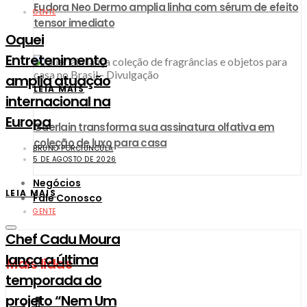
Eudora Neo Dermo amplia linha com sérum de efeito
GENTE
tensor imediato
Oquei
Entretenimento
amplia atuação
LEIA MAIS
internacional na
Europa
Guerlain transforma sua assinatura olfativa em
coleção de luxo para casa
BRUNO PORCIUNCULA
5 DE AGOSTO DE 2026
Negócios
LEIA MAIS
Fale Conosco
GENTE
​Chef Cadu Moura
lança a última
Mais lidas
temporada do
projeto “Nem Um
1