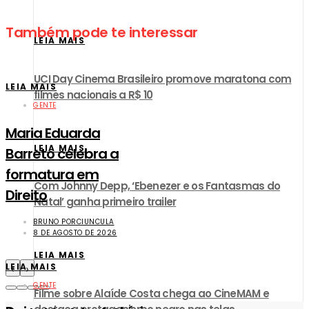
Também pode te interessar
LEIA MAIS
UCI Day Cinema Brasileiro promove maratona com
LEIA MAIS
filmes nacionais a R$ 10
GENTE
Maria Eduarda
LEIA MAIS
Barreto celebra a
formatura em
Com Johnny Depp, ‘Ebenezer e os Fantasmas do
Direito
Natal’ ganha primeiro trailer
BRUNO PORCIUNCULA
8 DE AGOSTO DE 2026
LEIA MAIS
LEIA MAIS
‹
›
GENTE
Filme sobre Alaíde Costa chega ao CineMAM e