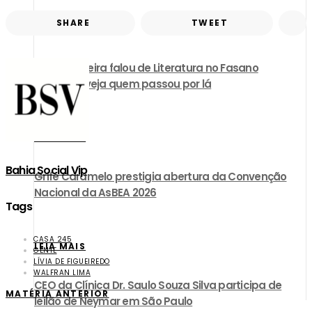
SHARE
TWEET
LEIA MAIS
Carla Madeira falou de Literatura no Fasano
Salvador; veja quem passou por lá
LEIA MAIS
Bahia Social Vip
Grife Caramelo prestigia abertura da Convenção
Nacional da AsBEA 2026
Tags
CASA 245
LEIA MAIS
GENTE
LÍVIA DE FIGUEIREDO
WALFRAN LIMA
CEO da Clínica Dr. Saulo Souza Silva participa de
MATÉRIA ANTERIOR
leilão de Neymar em São Paulo