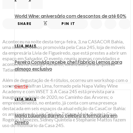
World Wine: aniversário com descontos de até 60%
em mais de 150 rótulos
SHARE
PIN IT
Aconteceu na noite desta terça-feira, 3, na CASACOR Bahia,
LEIA MAIS
uma noite de vinhos promovida pela Casa 245, loja de móveis
da empresária Lívia de Figueiredo, que está prestes a abrir um
espaço em Salvador. O evento, reuniu apenas convidados e
Pereira Convida recebe chef Fabrício Lemos para
aconteceu no Lounge Recanto, idealizado pela arquiteta
almoço exclusivo
Tatiana Melo.
Além de degustação de 4 rótulos, ocorreu um workshop com o
sommelier Walfran Lima, formado pela Napa Valley Wine
Gente
Academy e com WSET 3. A Casa 245 está prevista para
inaugurar no início de 2020, no Caminho das Árvores; o
LEIA MAIS
empreendimento, no entanto, já conta com uma presença
destacada em seis espaços da atual edição da CasaCor Bahia:
os ambientes de Laís Galvão, Tatiana Melo, Beatriz Cruz,
Maria Eduarda Barreto celebra a formatura em
Rogério Menezes, Sidney Quintela e Stephanie Mattos fazem
Direito
uso do mobiliário da Casa 245.