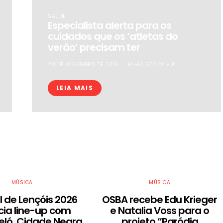
SAÚDE
Especialista alerta para os
cuidados que os ‘atletas do
verão’ precisam ter
28 DE NOVEMBRO DE 2019
BAHIA SOCIAL VIP
LEIA MAIS
MÚSICA
MÚSICA
l de Lençóis 2026
OSBA recebe Edu Krieger
ia line-up com
e Natalia Voss para o
Teló, Cidade Negra
projeto “Paródia