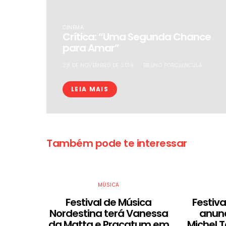
CINEMA
Crítica: “Uma Segunda Chance
para Amar”
28 DE NOVEMBRO DE 2019
BRUNO PORCIUNCULA
LEIA MAIS
Também pode te interessar
MÚSICA
Festival de Música
Festiva
Nordestina terá Vanessa
anunc
da Matta e Pracatum em
Michel 