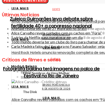
LEIA MAIS
GENTE
Últimas Notícias
Zuleica Guimarães leva debate sobre
Anac suspende venda de passagens da Flybondi par
fertilidade 40+ a congresso nacional
Animale revela seu Verão 27 inspirado no Brasil
8 de agost
Alice Carvalho revela cuidados com os cachos em “Fúria”
8
BRUNO PORCIUNCULA
5 séries da Netflix para maratonar em um dia
8 de agosto 
6 DE AGOSTO DE 2026
LEIA MAIS
Todo mundo deveria ter um clube do livro para chamar de 
Carla Madeira falou de Literatura no Fasano Salvador; vej
LEIA MAIS
Hard Rock Hotels anuncia renovação completa de seu
Críticas de filmes e séries
GENTE
Moda & Beleza
Fotógrafa baiana terá imagens no palco de
Beleza
Elize: Sombras de Uma Mulher
Festival no Rio de Janeiro
Moda
BRUNO PORCIUNCULA
LEIA MAIS
6 DE AGOSTO DE 2026
The Dink
LEIA MAIS
Alice Carvalho revela cuidados com os cachos em “Fú