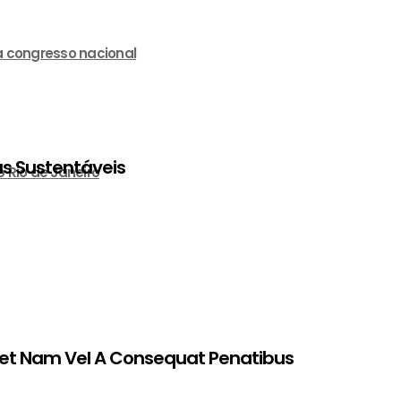
a congresso nacional
as Sustentáveis
 Rio de Janeiro
 Amet Nam Vel A Consequat Penatibus