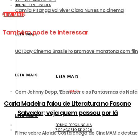
9 DE NOVEMBRO DE 2019
BRUNO PORCIUNCULA
Camila Pitanga vai viver Clara Nunes no cinema
LEIA MAIS
Também pode te interessar
LEIA MAIS
UCI Day Cinema Brasileiro promove maratona com film
LEIA MAIS
LEIA MAIS
Com Johnny Depp, ‘Ebenezer e os Fantasmas do Natal’ 
GENTE
Carla Madeira falou de Literatura no Fasano
Salvador; veja quem passou por lá
LEIA MAIS
BRUNO PORCIUNCULA
7 DE AGOSTO DE 2026
Filme sobre Alaíde Costa chega ao CineMAM e destac