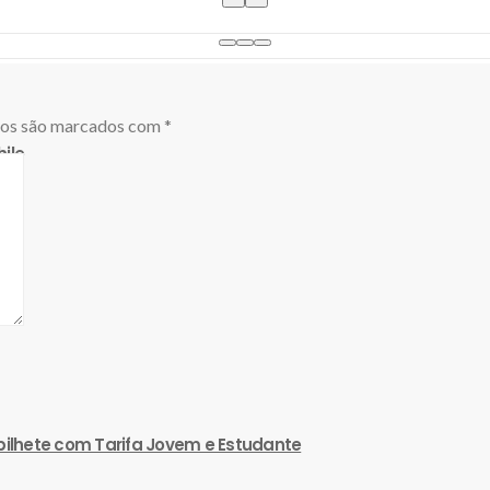
ios são marcados com
*
ile
sia
 bilhete com Tarifa Jovem e Estudante