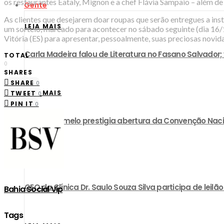
os restaurantes Eataly, Mignon e a chef Flávia Sampaio – além de a
Gente
As clientes que desejarem doar roupas que serão entregues a ins
LEIA MAIS
um sorteio, marcado para acontecer no sábado seguinte (dia 16/
Vitória (ES) para apresentar, pessoalmente, suas preciosas novi
Carla Madeira falou de Literatura no Fasano Salvador;
TOTAL
0
SHARES
SHARE
0
LEIA MAIS
TWEET
0
PIN IT
0
Grife Caramelo prestigia abertura da Convenção Nac
LEIA MAIS
CEO da Clínica Dr. Saulo Souza Silva participa de lei
Bahia Social Vip
Tags