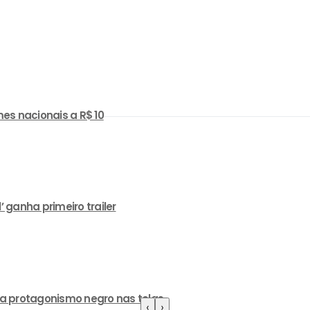
es nacionais a R$ 10
ganha primeiro trailer
a protagonismo negro nas telas
‹
›