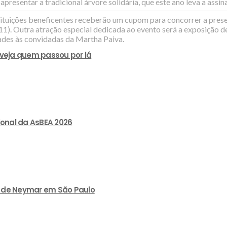
presentar a tradicional árvore solidária, que este ano leva a assin
tituições beneficentes receberão um cupom para concorrer a prese
11). Outra atração especial dedicada ao evento será a exposição d
dades às convidadas da Martha Paiva.
 veja quem passou por lá
ional da AsBEA 2026
lão de Neymar em São Paulo