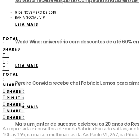
​Salvador recebe edição do Campeonato Brasileiro d
9 DE NOVEMBRO DE 2019
BAHIA SOCIAL VIP
LEIA MAIS
TOTAL
World Wine: aniversário com descontos de até 60% em
0
SHARES
0
0
LEIA MAIS
0
TOTAL
0
Pereira Convida recebe chef Fabrício Lemos para almo
SHARES
SHARE
0
PIN IT
0
SHARE
0
LEIA MAIS
SHARE
0
SHARE
0
Mais um jantar de sucesso celebrou os 20 anos do R
A empresária e consultora de moda Sabrina Furtado vai lançar ofi
10h às 19h, na maison multimarcas da Av. Paulo VI, 267, na Pitu