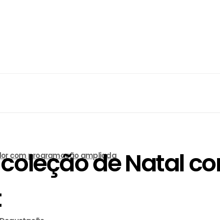
 coleção de Natal 
lvador com programação ampliada
t