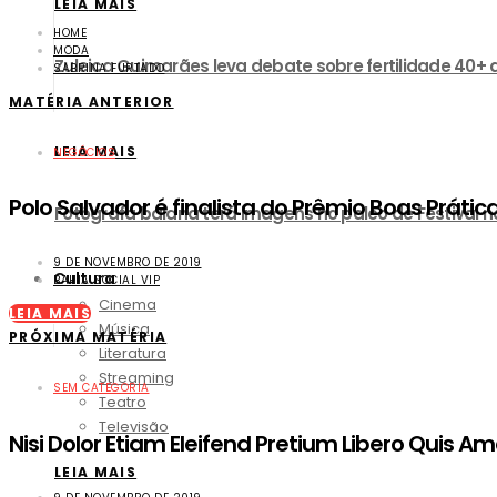
LEIA MAIS
HOME
MODA
Zuleica Guimarães leva debate sobre fertilidade 40+ 
SABRINA FURTADO
MATÉRIA ANTERIOR
LEIA MAIS
NEGÓCIOS
Polo Salvador é finalista do Prêmio Boas Prátic
Fotógrafa baiana terá imagens no palco de Festival no
9 DE NOVEMBRO DE 2019
Cultura
BAHIA SOCIAL VIP
Cinema
LEIA MAIS
Música
PRÓXIMA MATÉRIA
Literatura
Streaming
SEM CATEGORIA
Teatro
Televisão
Nisi Dolor Etiam Eleifend Pretium Libero Quis
LEIA MAIS