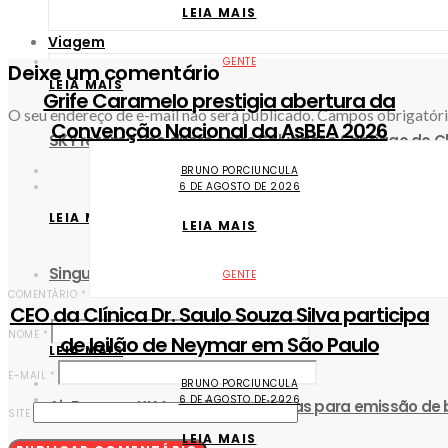
LEIA MAIS
Viagem
GENTE
Deixe um comentário
LEIA MAIS
Grife Caramelo prestigia abertura da
O seu endereço de e-mail não será publicado.
Campos obrigatór
Convenção Nacional da AsBEA 2026
SKY retoma voo direto entre Salvador e Santiago do Ch
BRUNO PORCIUNCULA
6 DE AGOSTO DE 2026
LEIA MAIS
LEIA MAIS
Singular Luxury Travel revela o novo mapa do luxo na Á
GENTE
COMENTÁRIO
*
CEO da Clínica Dr. Saulo Souza Silva participa
NOME
*
de leilão de Neymar em São Paulo
LEIA MAIS
E-MAIL
*
BRUNO PORCIUNCULA
6 DE AGOSTO DE 2026
Air France e KLM atualizam políticas para emissão de
SITE
LEIA MAIS