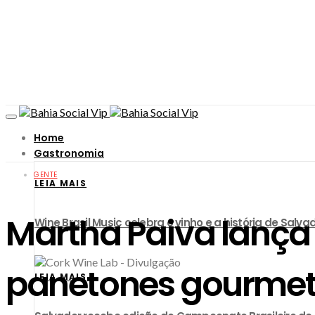
Home
Gastronomia
GENTE
LEIA MAIS
Martha Paiva lança
Wine Brasil Music celebra o vinho e a história de Sa
panetones gourme
LEIA MAIS