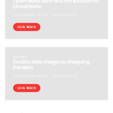
Open Nanö abre alta temporada no
Litoral Norte
27 DE NOVEMBRO DE 2019
BAHIA SOCIAL VIP
LEIA MAIS
NEGÓCIOS
DocDoc Kids chega ao Shopping
Paralela
27 DE NOVEMBRO DE 2019
BAHIA SOCIAL VIP
LEIA MAIS