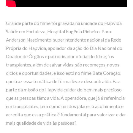
Grande parte do filme foi gravada na unidade do Hapvida
Saúde em Fortaleza, Hospital Eugênia Pinheiro. Para
Anderson Nascimento, superintendente nacional da Rede
Própria do Hapvida, apoiador da ação do Dia Nacional do
Doador de Órgãos e patrocinador oficial do filme, “os
transplantes, além de salvar vidas, são recomeços, novos
ciclos e oportunidades, e isso está no filme Bate Coração,
que traz essa temática de forma leve e descontraída. Faz
parte da missão do Hapvida cuidar do bem mais precioso
que as pessoas têm: a vida. A operadora, que já é referência
em transplantes, tem como um dos pilares o acolhimento e
acredita que essa prática é fundamental para valorizar e dar
mais qualidade de vida às pessoas”.