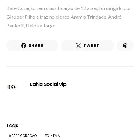
Bate Coração tem classificação de 12 anos, foi dirigido por
Glauber Filho e traz no elenco Aramis Trindade, André
Bankoff, Heloísa Jorge.
SHARE
TWEET
Bahia Social Vip
Tags
BATE CORAÇÃO
CINEMA