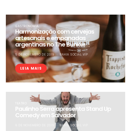
GASTRONOMIA
Harmonização com cervejas
artesanais e empanadas
argentinas no The Bunker
5 DE NOVEMBRO DE 2019
BAHIA SOCIAL VIP
LEIA MAIS
TEATRO
Paulinho Serra apresenta Stand Up
Comedy em Salvador
6 DE NOVEMBRO DE 2019
BAHIA SOCIAL VIP