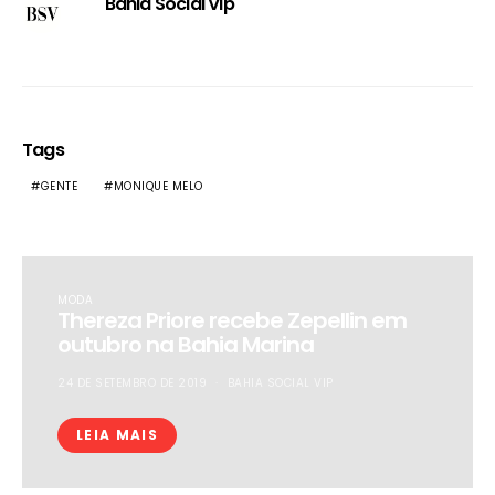
Bahia Social Vip
Tags
GENTE
MONIQUE MELO
MODA
Thereza Priore recebe Zepellin em
outubro na Bahia Marina
24 DE SETEMBRO DE 2019
BAHIA SOCIAL VIP
LEIA MAIS