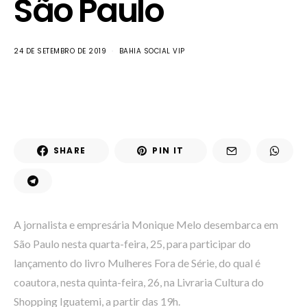
São Paulo
24 DE SETEMBRO DE 2019
BAHIA SOCIAL VIP
SHARE
PIN IT
A jornalista e empresária Monique Melo desembarca em
São Paulo nesta quarta-feira, 25, para participar do
lançamento do livro Mulheres Fora de Série, do qual é
coautora, nesta quinta-feira, 26, na Livraria Cultura do
Shopping Iguatemi, a partir das 19h.