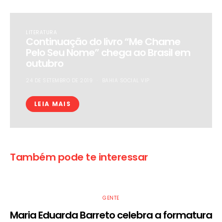
LITERATURA
Continuação do livro “Me Chame
Pelo Seu Nome” chega ao Brasil em
outubro
24 DE SETEMBRO DE 2019
BAHIA SOCIAL VIP
LEIA MAIS
Também pode te interessar
GENTE
Maria Eduarda Barreto celebra a formatura