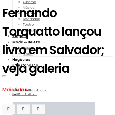
Cinema
Fernando
Música
Literatura
Streaming
Teatro
Torquatto lançou
Televisão
Viagem
Moda & Beleza
livro em Salvador;
Beleza
Moda
Negócios
veja galeria
Fale Conosco
Mais lidas
16 DE SETEMBRO DE 2019
BAHIA SOCIAL VIP