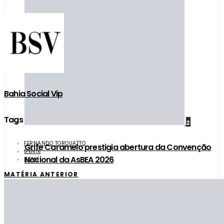
Bahia Social Vip
Tags
2
FERNANDO TORQUATTO
Grife Caramelo prestigia abertura da Convenção
GENTE
Nacional da AsBEA 2026
HOME
MATÉRIA ANTERIOR