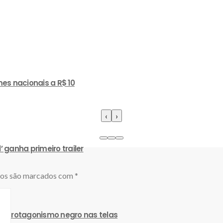
es nacionais a R$ 10
‹
›
ganha primeiro trailer
ios são marcados com
*
a protagonismo negro nas telas