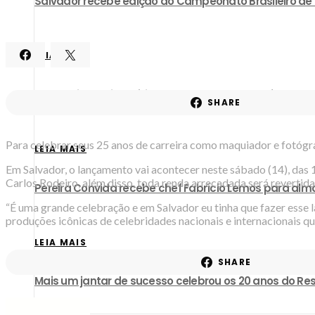
​Salvador recebe edição do Campeonato Brasileiro d
LEIA MAIS
World Wine: aniversário com descontos de até 60% em
SHARE
Para celebrar seus 25 anos de carreira como maquiador e fotógr
LEIA MAIS
Em Salvador, o lançamento vai acontecer neste sábado (14), das
Carlos Rodeiro, além disso, toda renda arrecadada será revertida 
Pereira Convida recebe chef Fabrício Lemos para almo
“É uma grande celebração e em Salvador eu tinha que fazer esse l
produções icônicas de celebridades nacionais e internacionais que
LEIA MAIS
SHARE
Mais um jantar de sucesso celebrou os 20 anos do R