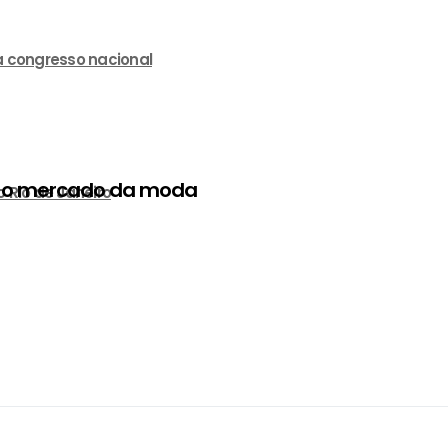
a congresso nacional
a o mercado da moda
 Rio de Janeiro