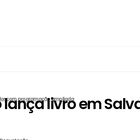
 lança livro em Salv
lvador com programação ampliada