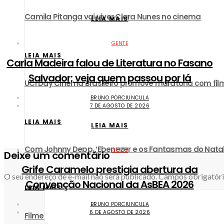
Camila Pitanga vai viver Clara Nunes no cinema
LEIA MAIS
GENTE
LEIA MAIS
Carla Madeira falou de Literatura no Fasano
Salvador; veja quem passou por lá
UCI Day Cinema Brasileiro promove maratona com film
BRUNO PORCIUNCULA
7 DE AGOSTO DE 2026
LEIA MAIS
LEIA MAIS
Com Johnny Depp, ‘Ebenezer e os Fantasmas do Natal’ 
GENTE
Deixe um comentário
Grife Caramelo prestigia abertura da
O seu endereço de e-mail não será publicado.
Campos obrigatór
Convenção Nacional da AsBEA 2026
LEIA MAIS
BRUNO PORCIUNCULA
6 DE AGOSTO DE 2026
Filme sobre Alaíde Costa chega ao CineMAM e destac