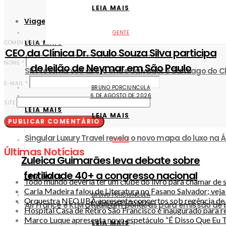
LEIA MAIS
Viagem
GENTE
LEIA MAIS
COMENTÁRIO
*
CEO da Clínica Dr. Saulo Souza Silva participa
NOME
*
de leilão de Neymar em São Paulo
SKY retoma voo direto entre Salvador e Santiago do Ch
E-MAIL
*
BRUNO PORCIUNCULA
6 DE AGOSTO DE 2026
SITE
LEIA MAIS
LEIA MAIS
Singular Luxury Travel revela o novo mapa do luxo na Á
GENTE
Últimas Notícias
Zuleica Guimarães leva debate sobre
fertilidade 40+ a congresso nacional
LEIA MAIS
Todo mundo deveria ter um clube do livro para chamar de 
Carla Madeira falou de Literatura no Fasano Salvador; vej
BRUNO PORCIUNCULA
Orquestra NEOJIBA apresenta concertos sob regência de 
6 DE AGOSTO DE 2026
Air France e KLM atualizam políticas para emissão de
Hospital Casa de Retiro São Francisco é inaugurado para r
Marco Luque apresenta novo espetáculo “É Disso Que Eu T
LEIA MAIS