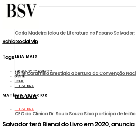
Gente
LEIA MAIS
Carla Madeira falou de Literatura no Fasano Salvador;
Bahia Social Vip
Tags
LEIA MAIS
FERNANDO TORQUATTO
Grife Caramelo prestigia abertura da Convenção Nac
GENTE
HOME
LITERATURA
MATÉRIA ANTERIOR
LEIA MAIS
LITERATURA
CEO da Clínica Dr. Saulo Souza Silva participa de lei
Salvador terá Bienal do Livro em 2020, anuncia