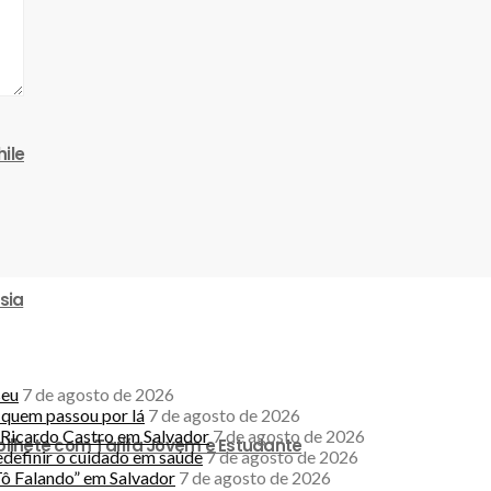
ile
sia
seu
7 de agosto de 2026
a quem passou por lá
7 de agosto de 2026
Ricardo Castro em Salvador
7 de agosto de 2026
 bilhete com Tarifa Jovem e Estudante
edefinir o cuidado em saúde
7 de agosto de 2026
ô Falando” em Salvador
7 de agosto de 2026