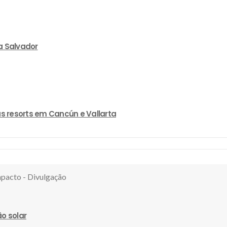
a Salvador
s resorts em Cancún e Vallarta
o solar