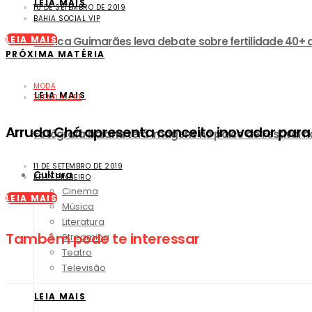
LEIA MAIS
10 DE SETEMBRO DE 2019
BAHIA SOCIAL VIP
LEIA MAIS
Zuleica Guimarães leva debate sobre fertilidade 40+ 
PRÓXIMA MATÉRIA
MODA
LEIA MAIS
TREND ALERT
Arruda Chá apresenta conceito inovador par
Fotógrafa baiana terá imagens no palco de Festival no
11 DE SETEMBRO DE 2019
Cultura
KELLY PINHEIRO
Cinema
LEIA MAIS
Música
Literatura
Também pode te interessar
Streaming
Teatro
Televisão
LEIA MAIS