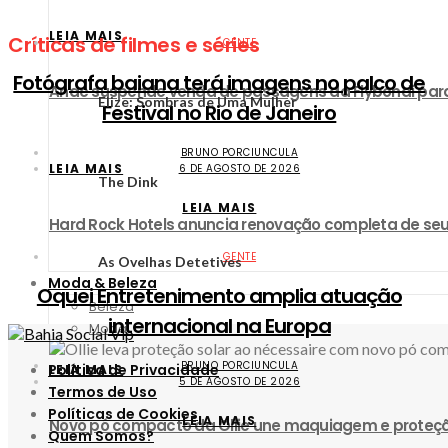
LEIA MAIS
Críticas de filmes e séries
GENTE
Fotógrafa baiana terá imagens no palco de
Anac suspende venda de passagens da Flybondi par
Elize: Sombras de Uma Mulher
Festival no Rio de Janeiro
BRUNO PORCIUNCULA
LEIA MAIS
6 DE AGOSTO DE 2026
The Dink
LEIA MAIS
Hard Rock Hotels anuncia renovação completa de seu
GENTE
As Ovelhas Detetives
Moda & Beleza
Oquei Entretenimento amplia atuação
Beleza
internacional na Europa
Moda
BRUNO PORCIUNCULA
Política de Privacidade
LEIA MAIS
5 DE AGOSTO DE 2026
Termos de Uso
Políticas de Cookies
LEIA MAIS
Novo pó compacto da Ollie une maquiagem e proteçã
Quem Somos?