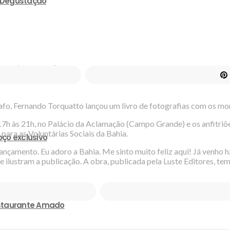
e Degustação
 mais de 150 rótulos
afo, Fernando Torquatto lançou um livro de fotografias com os mo
 17h às 21h, no Palácio da Aclamação (Campo Grande) e os anfitri
para as Voluntárias Sociais da Bahia.
ço exclusivo
ançamento. Eu adoro a Bahia. Me sinto muito feliz aqui! Já venho h
 ilustram a publicação. A obra, publicada pela Luste Editores, tem
estaurante Amado