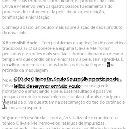
vida em suas rotinas de autocuidado, os produtos da Linha
Oliva e Mel envolvem os quatro passos fundamentais do
processo de tratamento da pele: limpeza, esfoliação,
tonificação e hidratação.
Conheça abaixo um pouco mais sobre a ação de cada produto
da nova linha.
Xô sensibilidade
– Tem problemas na aplicação de cosméticos
tradicionais? O sabonete e a espuma Oliva e Mel foram
pensados para peles mais sensíveis. Ambos limpam ao mesmo
tempo em que condicionam e hidratam a pele, sem agredi-la. E
o melhor: podem ser usados todos os dias na limpeza e na
3
retirada da maquiagem
CEO da Clínica Dr. Saulo Souza Silva participa de
Novinha em folha
– Renovação é o que promete o esfoliante
Oliva e Mel, que remove as células mortas sem agredir,
leilão de Neymar em São Paulo
hidratando e amaciando a pele. Esse resultado é possível
porque o produto possui micropartículas naturais de origem
vegetal da oliva que atuam na descamação do tecido cutâneo e
melhora seu aspecto
Vigor e refrescância
– com ação vitalizante e emoliente, o
tônico Oliva e Mel remove os resíduos de impurezas,
completando a limpeza diária, mantém o equilíbrio do chamado