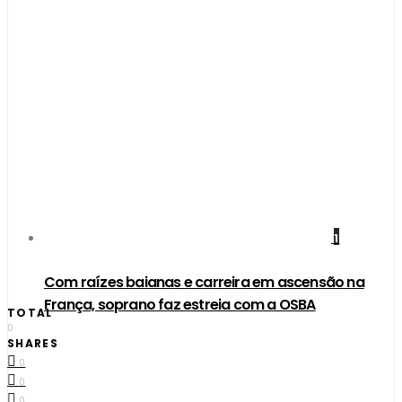
1
Com raízes baianas e carreira em ascensão na
França, soprano faz estreia com a OSBA
TOTAL
0
SHARES
0
0
0