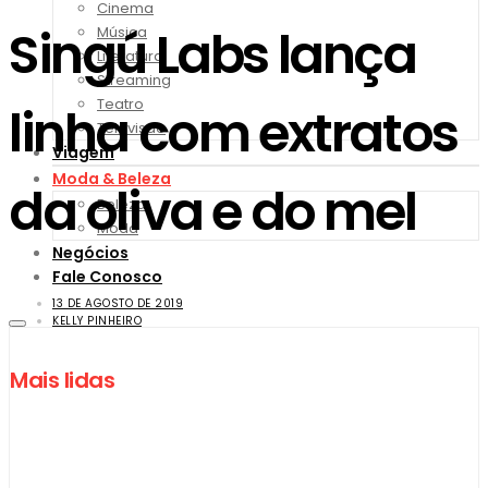
Cinema
Singú Labs lança
Música
Literatura
Streaming
Teatro
linha com extratos
Televisão
Viagem
Moda & Beleza
da oliva e do mel
Beleza
Moda
Negócios
Fale Conosco
13 DE AGOSTO DE 2019
KELLY PINHEIRO
Mais lidas