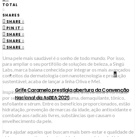
TOTAL
0
SHARES
SHARE
0
PIN IT
0
SHARE
0
SHARE
0
SHARE
0
Uma pele mais saudável é o sonho de todo mundo. Por isso,
para ampliar o seu portifólio de soluções de beleza, a Singú
Labs, marca baiana conhecida por integrar os mais avançados
conceitos da dermatologia com nanotecnologia e produção
2
sustentável, acaba de lançar a linha Oliva e Mel.
Grife Caramelo prestigia abertura da Convenção
Inspiradas nesses elementos naturais, a nova linha é formada
Nacional da AsBEA 2026
por seis produtos: sabonete, espuma, demaquilante, tônico,
esfoliante e sérum. Entre os benefícios proporcionados, estão
hidratação, prevenção de marcas da idade, ação antioxidante e
combate aos radicais livres, substâncias que causam o
envelhecimento da pele.
Para ajudar aqueles que buscam mais bem-estar e qualidade de