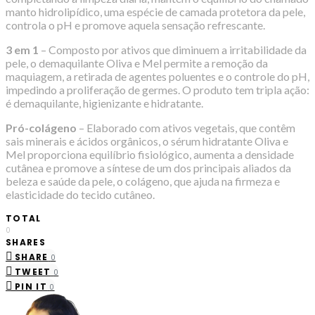
manto hidrolipídico, uma espécie de camada protetora da pele,
controla o pH e promove aquela sensação refrescante.
3 em 1
– Composto por ativos que diminuem a irritabilidade da
pele, o demaquilante Oliva e Mel permite a remoção da
maquiagem, a retirada de agentes poluentes e o controle do pH,
impedindo a proliferação de germes. O produto tem tripla ação:
é demaquilante, higienizante e hidratante.
Pró-colágeno
– Elaborado com ativos vegetais, que contêm
sais minerais e ácidos orgânicos, o sérum hidratante Oliva e
Mel proporciona equilíbrio fisiológico, aumenta a densidade
cutânea e promove a síntese de um dos principais aliados da
beleza e saúde da pele, o colágeno, que ajuda na firmeza e
elasticidade do tecido cutâneo.
TOTAL
0
SHARES
SHARE
0
TWEET
0
PIN IT
0